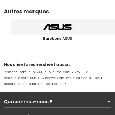
Autres marques
Barebone ASUS
Nos clients recherchent aussi :
barbone
bare
cubi 244
cubi n
msi cubi 5 12m-001e
msi cubi n adl s-001eu - windows 11 pro
msi cubi n adl s-078eu
bartebone
msi cubi n adl-002beu
n250
Qui sommes-nous ?
Qui sommes-nous ?