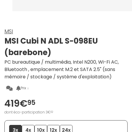
MSI
MSI Cubi N ADL S-098EU
(barebone)
PC bureautique / multimédia, Intel N200, Wi-Fi AC,
Bluetooth , emplacement M.2 et SATA 2.5" (sans
mémoire / stockage / système d'exploitation)
Prix ↓
419€
95
dont éco-participation 3€
02
3x
4x
10x
12x
24x