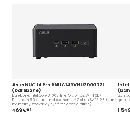
Asus NUC 14 Pro RNUC14RVHU300002I 
Inte
(barebone)
(bar
Barebone, Intel Core 3 100U, Intel Graphics, Wi-FI 6E /
Barebon
Bluetooth 5.3, deux emplacements M.2 et un SATA 2.5" (sans
graphi
mémoire / stockage / système d'exploitation)
469€
1 54
95