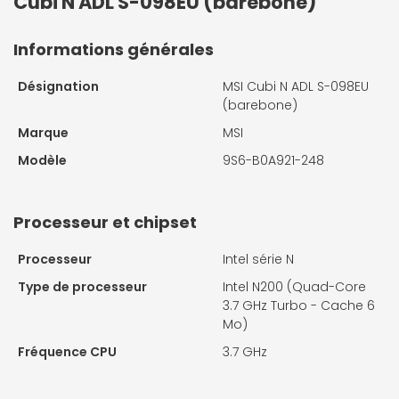
Cubi N ADL S-098EU (barebone)
Informations générales
Désignation
MSI Cubi N ADL S-098EU
(barebone)
Marque
MSI
Modèle
9S6-B0A921-248
Processeur et chipset
Processeur
Intel série N
Type de processeur
Intel N200 (Quad-Core
3.7 GHz Turbo - Cache 6
Mo)
Fréquence CPU
3.7 GHz