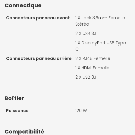
Connectique
Connecteurs panneau avant
1 X
Jack 3,5mm Femelle
Stéréo
2 X
USB 3.1
1 X
DisplayPort USB Type
C
Connecteurs panneau arrière
2 X
RJ45 Femelle
1 X
HDMI Femelle
2 X
USB 3.1
Boîtier
Puissance
120 W
Compatibilité