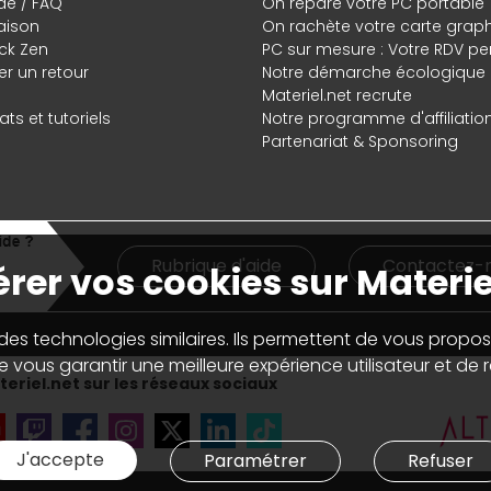
de / FAQ
On répare votre PC portable
raison
On rachète votre carte grap
ck Zen
PC sur mesure : Votre RDV pe
r un retour
Notre démarche écologique
Materiel.net recrute
ts et tutoriels
Notre programme d'affiliatio
Partenariat & Sponsoring
Rubrique d'aide
Contactez-
rer vos cookies sur Materie
 des technologies similaires. Ils permettent de vous propos
 vous garantir une meilleure expérience utilisateur et de ré
eriel.net sur les réseaux sociaux
J'accepte
Paramétrer
Refuser