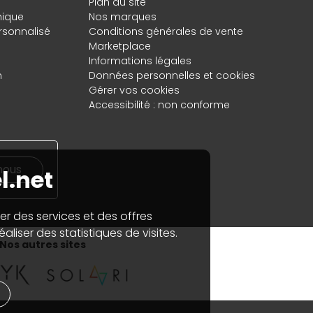
Plan du site
hique
Nos marques
rsonnalisé
Conditions générales de vente
Marketplace
Informations légales
n
Données personnelles
et
cookies
Gérer vos cookies
Accessibilité : non conforme
nous
l.net
er des services et des offres
aliser des statistiques de visites.
Nos autres sites