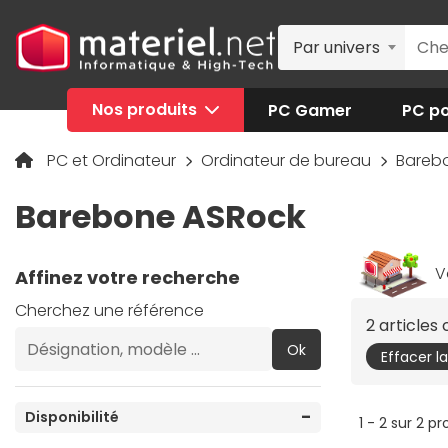
Par univers
Nos produits
PC Gamer
PC po
PC et Ordinateur
Ordinateur de bureau
Bareb
Barebone ASRock
V
Affinez votre recherche
Cherchez une référence
2 articles
Ok
Effacer l
Disponibilité
1 - 2 sur 2 pr