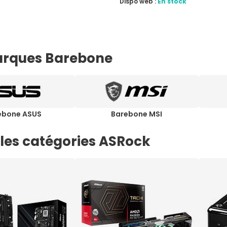
Dispo web :
En stock
rques Barebone
ebone ASUS
Barebone MSI
 les catégories ASRock