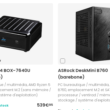
r
X4 BOX-7640U
ASRock DeskMini B760
e)
(barebone)
ue / multimédia, AMD Ryzen 5
PC bureautique / multimédia, 
cement M.2 (sans mémoire /
B760, emplacement M.2 et SAT
stème d'exploitation)
processeur / ventirad / mémo
stockage / système d'exploit
539€
95
stock