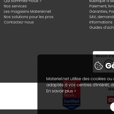
Qui sommes-nous ?
Rubrique d'ai
Nos services
Paiement, liv
Les magasins Materiel.net
Garanties
,
Pa
Nos solutions pour les pros
SAV, demande
Contactez-nous
Informations
Guides d'acha
Gé
Materiel.net utilise des cookies ou
adaptés à vos centres d’intérêt, de
Mat
En savoir plus >