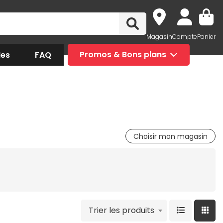
Magasin
Compte
Panier
des
FAQ
Promos & Bons plans
Choisir mon magasin
Trier les produits