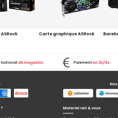
 ASRock
Carte graphique ASRock
Bareb
 national
de magasins
Paiement
en 3x/4x
s
Nos
 ?
Materiel.net & vous