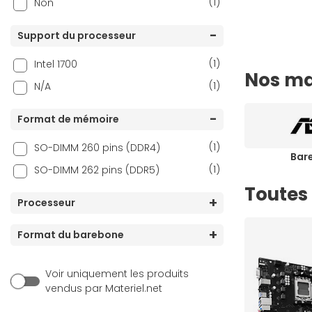
(1)
Non
Support du processeur
(1)
Intel 1700
Nos ma
(1)
N/A
Format de mémoire
(1)
SO-DIMM 260 pins (DDR4)
Bar
(1)
SO-DIMM 262 pins (DDR5)
Toutes
Processeur
Format du barebone
Voir uniquement les produits
vendus par Materiel.net