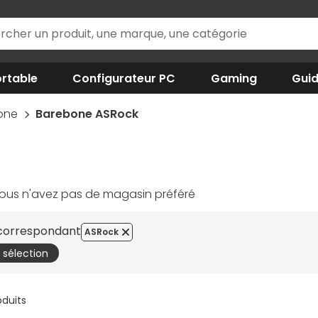
rtable
Configurateur PC
Gaming
Gui
one
Barebone ASRock
ous n'avez pas de magasin préféré
 correspondant
ASRock
a sélection
oduits