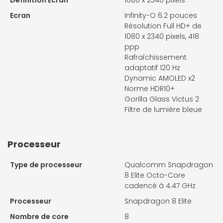
Définition Écran
1080 x 2340 pixels
Ecran
Infinity-O 6.2 pouces
Résolution Full HD+ de
1080 x 2340 pixels, 418
ppp
Rafraîchissement
adaptatif 120 Hz
Dynamic AMOLED x2
Norme HDR10+
Gorilla Glass Victus 2
Filtre de lumière bleue
Processeur
Type de processeur
Qualcomm Snapdragon
8 Elite Octo-Core
cadencé à 4.47 GHz
Processeur
Snapdragon 8 Elite
Nombre de core
8