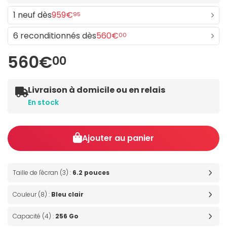
1 neuf dès
959€
95
6 reconditionnés dès
560€
00
560€
00
Livraison à domicile ou en relais
En stock
Ajouter au panier
Taille de l'écran (3) :
6.2 pouces
Couleur (8) :
Bleu clair
Capacité (4) :
256 Go