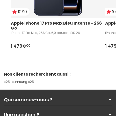
10/10
10
Apple iPhone 17 Pro Max Bleu Intense - 256 
Appl
Go
iPhone 17 Pro Max, 256 Go, 6,9 pouces, iOS 26
iPhone 
1 479€
1 47
00
Nos clients recherchent aussi :
s25
samsung s25
Qui sommes-nous ?
Qui sommes-nous ?
Une question ?