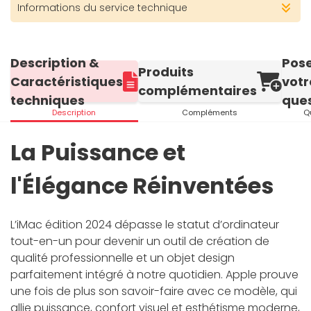
Informations du service technique
Description &
Pos
Produits
Caractéristiques
votr
complémentaires
techniques
ques
Description
Compléments
Q
La Puissance et
l'Élégance Réinventées
L’iMac édition 2024 dépasse le statut d’ordinateur
tout-en-un pour devenir un outil de création de
qualité professionnelle et un objet design
parfaitement intégré à notre quotidien. Apple prouve
une fois de plus son savoir-faire avec ce modèle, qui
allie puissance, confort visuel et esthétisme moderne,