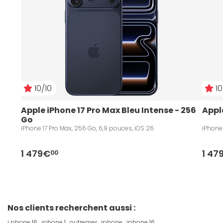
10/10
10
Apple iPhone 17 Pro Max Bleu Intense - 256 
Appl
Go
iPhone 17 Pro Max, 256 Go, 6,9 pouces, iOS 26
iPhone 
1 479€
1 47
00
Nos clients recherchent aussi :
i phone 16
iphone 1
outremer
iphone
iphone 16