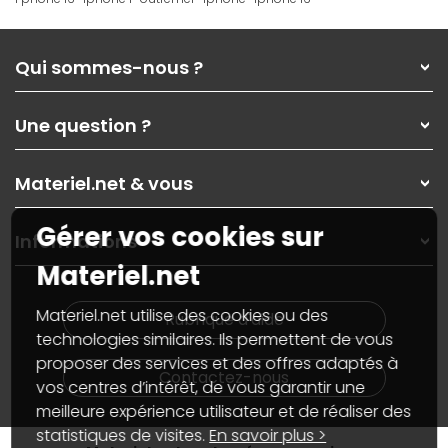
Qui sommes-nous ?
Qui sommes-nous ?
Une question ?
Nos services
Les magasins Materiel.net
Rubrique d'aide / FAQ
Nos solutions pour les pros
Materiel.net & vous
Paiement, livraison
Contactez-nous
Garanties
,
Pack Zen
On répare votre PC portable
Gérer vos cookies sur
SAV, demander un retour
Informations
On rachète votre carte graphique
Informations
Materiel.net
PC sur mesure : Votre RDV personnalisé
Guides d'achats et tutoriels
Plan du site
Notre démarche écologique
Nos marques
Materiel.net recrute
Materiel.net utilise des cookies ou des
Rubrique d'aide
Conditions générales de vente
Notre programme d'affiliation
technologies similaires. Ils permettent de vous
Marketplace
Partenariat & Sponsoring
proposer des services et des offres adaptés à
Informations légales
Contactez-nous
vos centres d’intérêt, de vous garantir une
Données personnelles
et
cookies
meilleure expérience utilisateur et de réaliser des
Gérer vos cookies
Accessibilité : non conforme
statistiques de visites.
En savoir plus >