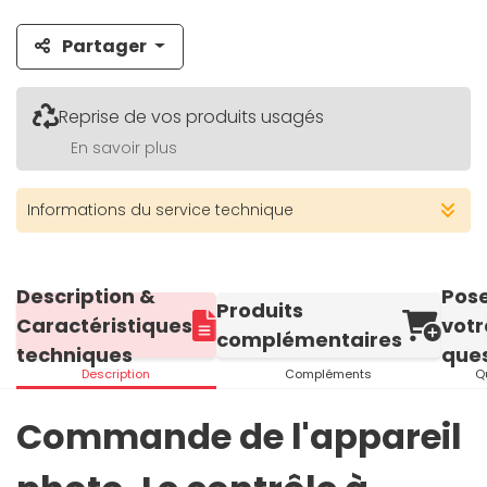
Partager
Reprise de vos produits usagés
En savoir plus
Informations du service technique
Description &
Pos
Produits
Caractéristiques
votr
complémentaires
techniques
ques
Description
Compléments
Q
Commande de l'appareil