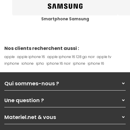
Smartphone Samsung
Nos clients recherchent aussi :
apple
apple iphone 16
apple iphone 16 128 go noir
apple tv
inphone
iohone
ipho
iphone 16 noir
iphone
iphone 16
Qui sommes-nous ?
Qui sommes-nous ?
Une question ?
Nos services
Les magasins Materiel.net
Rubrique d'aide / FAQ
Nos solutions pour les pros
Materiel.net & vous
Paiement, livraison
Contactez-nous
Garanties
,
Pack Zen
On répare votre PC portable