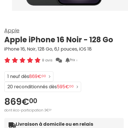
Apple
Apple iPhone 16 Noir - 128 Go
iPhone 16, Noir, 128 Go, 6,1 pouces, iOS 18
Prix ↓
8 avis
1 neuf dès
869€
00
20 reconditionnés dès
595€
00
869€
00
dont éco-participation 3€
07
Livraison à domicile ou en relais