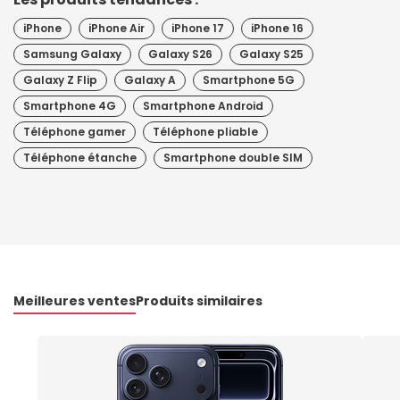
iPhone
iPhone Air
iPhone 17
iPhone 16
Samsung Galaxy
Galaxy S26
Galaxy S25
Galaxy Z Flip
Galaxy A
Smartphone 5G
Smartphone 4G
Smartphone Android
Téléphone gamer
Téléphone pliable
Téléphone étanche
Smartphone double SIM
Meilleures ventes
Produits similaires