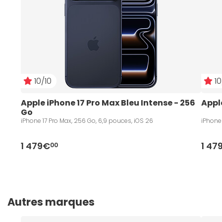
10/10
10
Apple iPhone 17 Pro Max Bleu Intense - 256 
Appl
Go
iPhone 17 Pro Max, 256 Go, 6,9 pouces, iOS 26
iPhone 
1 479€
1 47
00
Autres marques