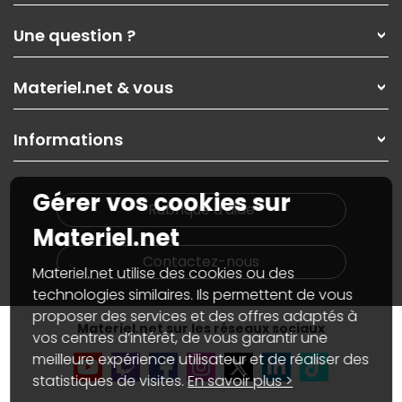
Qui sommes-nous ?
Une question ?
Nos services
Les magasins Materiel.net
Rubrique d'aide / FAQ
Nos solutions pour les pros
Materiel.net & vous
Paiement, livraison
Contactez-nous
Garanties
,
Pack Zen
On répare votre PC portable
SAV, demander un retour
Informations
On rachète votre carte graphique
Informations
PC sur mesure : Votre RDV personnalisé
Guides d'achats et tutoriels
Plan du site
Notre démarche écologique
Gérer vos cookies sur
Nos marques
Materiel.net recrute
Rubrique d'aide
Conditions générales de vente
Notre programme d'affiliation
Materiel.net
Marketplace
Partenariat & Sponsoring
Informations légales
Contactez-nous
Materiel.net utilise des cookies ou des
Données personnelles
et
cookies
Gérer vos cookies
technologies similaires. Ils permettent de vous
Accessibilité : non conforme
proposer des services et des offres adaptés à
Materiel.net sur les réseaux sociaux
vos centres d’intérêt, de vous garantir une
meilleure expérience utilisateur et de réaliser des
statistiques de visites.
En savoir plus >