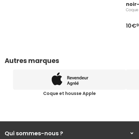
noir
Coque 
10€
Autres marques
Coque et housse Apple
Qui sommes-nous ?