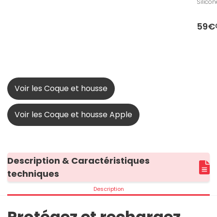
Silico
59€
Voir les Coque et housse
Voir les Coque et housse Apple
Description & Caractéristiques
techniques
Description
Protégez et rechargez