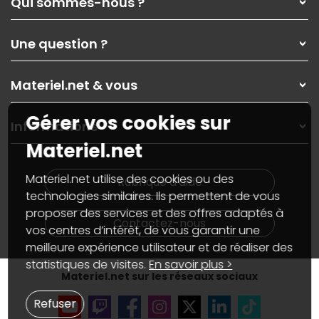
Qui sommes-nous ?
Qui sommes-nous ?
Une question ?
Nos services
Les magasins Materiel.net
Rubrique d'aide / FAQ
Nos solutions pour les pros
Materiel.net & vous
Paiement, livraison
Contactez-nous
Garanties
,
Pack Zen
On répare votre PC portable
Gérer vos cookies sur
SAV, demander un retour
Informations
On rachète votre carte graphique
Informations
Materiel.net
PC sur mesure : Votre RDV personnalisé
Guides d'achats et tutoriels
Plan du site
Notre démarche écologique
Nos marques
Materiel.net recrute
Materiel.net utilise des cookies ou des
Rubrique d'aide
Conditions générales de vente
Notre programme d'affiliation
technologies similaires. Ils permettent de vous
Marketplace
Partenariat & Sponsoring
proposer des services et des offres adaptés à
Informations légales
Contactez-nous
vos centres d’intérêt, de vous garantir une
Données personnelles
et
cookies
meilleure expérience utilisateur et de réaliser des
Gérer vos cookies
Accessibilité : non conforme
statistiques de visites.
En savoir plus >
Materiel.net sur les réseaux sociaux
Refuser