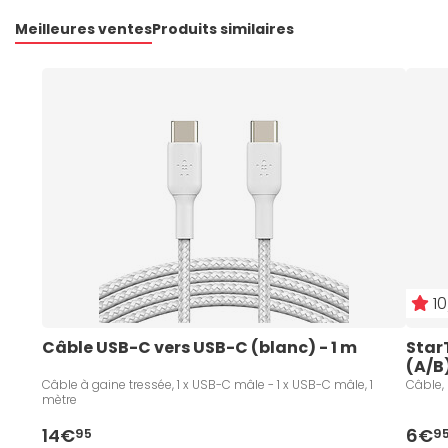
Meilleures ventes
Produits similaires
10
Câble USB-C vers USB-C (blanc) - 1 m
Star
(A/B
Câble à gaine tressée, 1 x USB-C mâle - 1 x USB-C mâle, 1
Câble, 
mètre
14€
6€
95
9