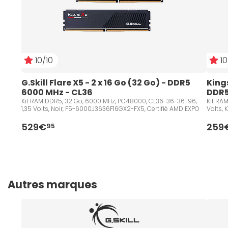
10/10
10
G.Skill Flare X5 - 2 x 16 Go (32 Go) - DDR5 
Kings
6000 MHz - CL36
DDR5
Kit RAM DDR5, 32 Go, 6000 MHz, PC48000, CL36-36-36-96,
Kit RA
1,35 Volts, Noir, F5-6000J3636F16GX2-FX5, Certifié AMD EXPO
Volts,
529€
259
95
Autres marques