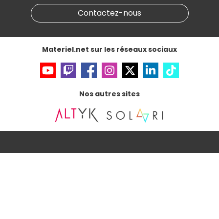
Partenariat & Sponsoring
Informations légales
Contactez-nous
Données personnelles
et
cookies
Gérer vos cookies
Accessibilité : non conforme
Materiel.net sur les réseaux sociaux
Nos autres sites