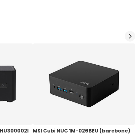
VHU300002I 
MSI Cubi NUC 1M-026BEU (barebone)
M