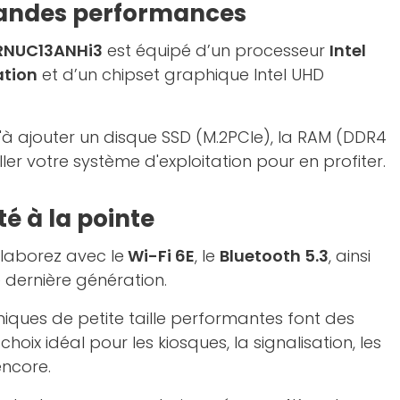
 grandes performances
o RNUC13ANHi3
est équipé d’un processeur
Intel
ation
et d’un chipset graphique Intel UHD
u'à ajouter un disque SSD (M.2PCIe), la RAM (DDR4
ller votre système d'exploitation pour en profiter.
é à la pointe
laborez avec le
Wi-Fi 6E
, le
Bluetooth 5.3
, ainsi
 dernière génération.
iques de petite taille performantes font des
oix idéal pour les kiosques, la signalisation, les
encore.