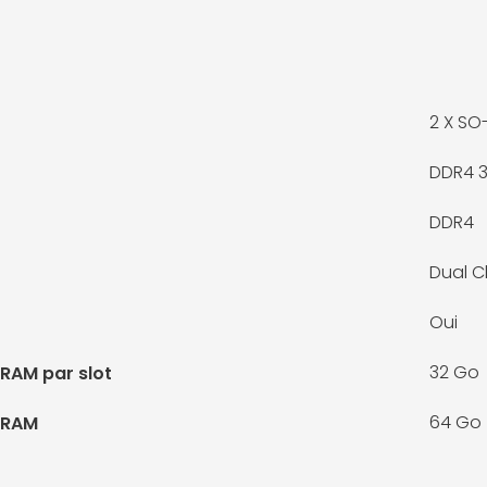
2 X
SO-
DDR4 
DDR4
Dual C
Oui
32 Go
RAM par slot
64 Go
 RAM