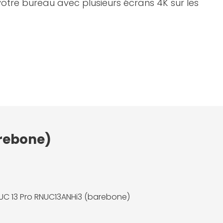
otre bureau avec plusieurs écrans 4K sur les
arebone)
UC 13 Pro RNUC13ANHi3 (barebone)