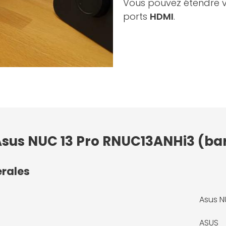
Vous pouvez étendre v
ports
HDMI
.
 Asus NUC 13 Pro RNUC13ANHi3 (b
érales
Asus N
ASUS