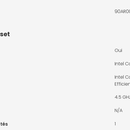
90AR0
pset
Oui
Intel C
Intel 
Effici
4.5 GH
N/A
1
tés