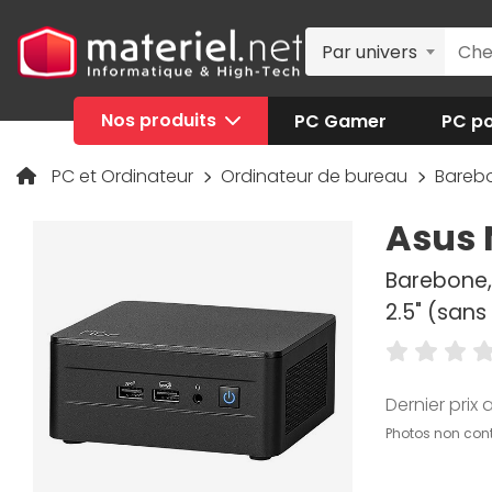
Par univers
Nos produits
PC Gamer
PC po
PC et Ordinateur
Ordinateur de bureau
Bareb
Asus 
Barebone, 
2.5" (san
Dernier prix a
Photos non cont