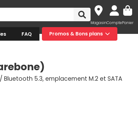
Magasin
Compte
Panier
des
FAQ
Promos & Bons plans
arebone)
6E / Bluetooth 5.3, emplacement M.2 et SATA