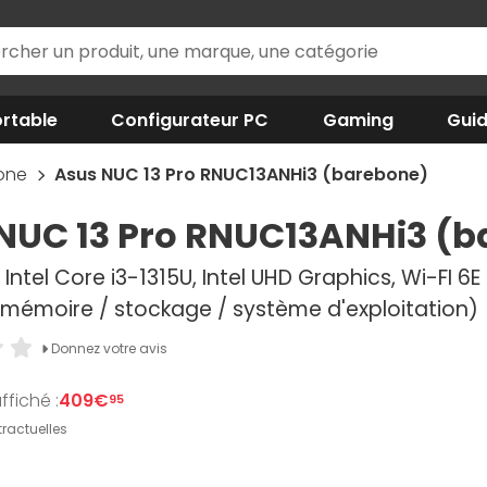
rtable
Configurateur PC
Gaming
Gui
one
Asus NUC 13 Pro RNUC13ANHi3 (barebone)
NUC 13 Pro RNUC13ANHi3 (b
Intel Core i3-1315U, Intel UHD Graphics, Wi-FI 
s mémoire / stockage / système d'exploitation)
Donnez votre avis
ffiché :
409€
95
ractuelles