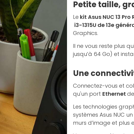
Petite taille,
Le
kit Asus NUC 13 Pr
i3-1315U de 13e génér
Graphics.
Il ne vous reste plus q
jusqu’à 64 Go) et insta
Une connectivit
Connectez-vous et col
qu'un port
Ethernet
de
Les technologies graph
systèmes Asus NUC un ch
murs d’image et plus 