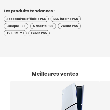
Les produits tendances :
Accessoires officiels PS5
SSD interne PS5
Casque PS5
Manette PS5
Volant PS5
TV HDMI 2.1
Ecran PS5
Meilleures ventes