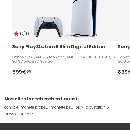
6/10
Sony PlayStation 5 Slim Digital Edition
Sony
Console PS5, AMD Ryzen Zen 2, AMD RDNA 2 10.28 TFLOPs, 16
Consol
Go GDDR6, SSD 825 Go
Go GDD
599€
899
95
Nos clients recherchent aussi :
console
manete props5
manette ps5
play
playstation 5
playstation
ps5