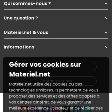
Qui sommes-nous ?
Qui sommes-nous ?
Une question ?
Nos services
Les magasins Materiel.net
Rubrique d'aide / FAQ
Nos solutions pour les pros
Materiel.net & vous
Paiement, livraison
Contactez-nous
Garanties
,
Pack Zen
On répare votre PC portable
SAV, demander un retour
Informations
On rachète votre carte graphique
Informations
PC sur mesure : Votre RDV personnalisé
Guides d'achats et tutoriels
Plan du site
Notre démarche écologique
Gérer vos cookies sur
Nos marques
Materiel.net recrute
Rubrique d'aide
Conditions générales de vente
Notre programme d'affiliation
Materiel.net
Marketplace
Partenariat & Sponsoring
Informations légales
Contactez-nous
Materiel.net utilise des cookies ou des
Données personnelles
et
cookies
Gérer vos cookies
technologies similaires. Ils permettent de vous
Accessibilité : non conforme
proposer des services et des offres adaptés à
Materiel.net sur les réseaux sociaux
vos centres d’intérêt, de vous garantir une
meilleure expérience utilisateur et de réaliser des