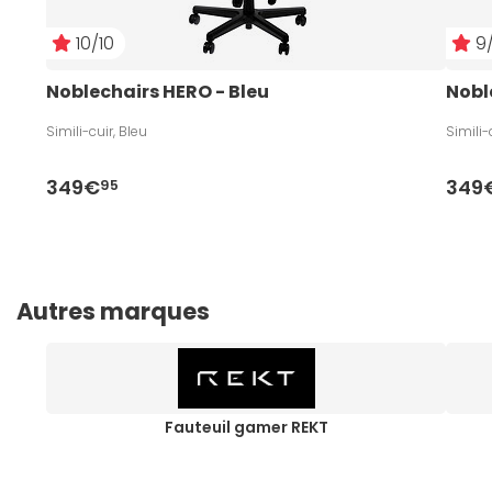
10/10
9/
Noblechairs HERO - Bleu
Nobl
Simili-cuir, Bleu
Simili-
349€
349
95
Autres marques
Fauteuil gamer REKT