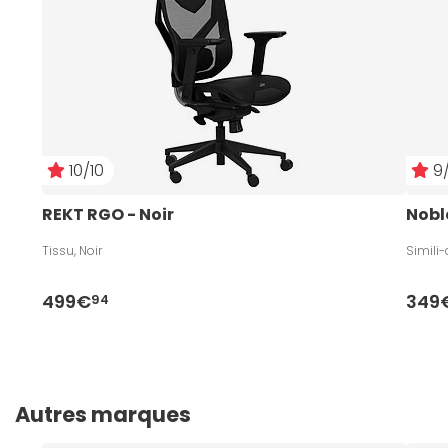
10/10
9/
REKT RGO - Noir
Nobl
Tissu, Noir
Simili-
499€
349
94
Autres marques