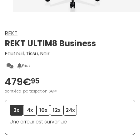
REKT
REKT ULTIM8 Business
Fauteuil, Tissu, Noir
Prix ↓
479€
95
dont éco-participation 6€
97
3x
4x
10x
12x
24x
Une erreur est survenue