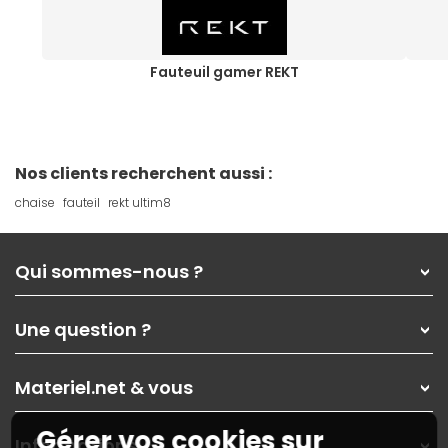
Fauteuil gamer REKT
Nos clients recherchent aussi :
chaise
fauteil
rekt ultim8
Qui sommes-nous ?
Qui sommes-nous ?
Une question ?
Nos services
Les magasins Materiel.net
Rubrique d'aide / FAQ
Nos solutions pour les pros
Materiel.net & vous
Paiement, livraison
Contactez-nous
Garanties
,
Pack Zen
On répare votre PC portable
Gérer vos cookies sur
SAV, demander un retour
Informations