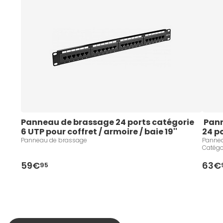
Panneau de brassage 24 ports catégorie 
 Panneau de brassage 19" Cat 6 STP Noir - 
6 UTP pour coffret / armoire / baie 19''
24 p
Panneau de brassage
Pannea
Catégo
59€
63€
95