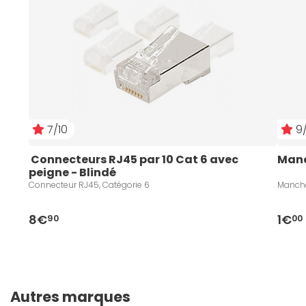
7/10
9/
 Connecteurs RJ45 par 10 Cat 6 avec 
Manc
peigne - Blindé
Connecteur RJ45, Catégorie 6
Manch
8€
1€
90
00
Autres marques