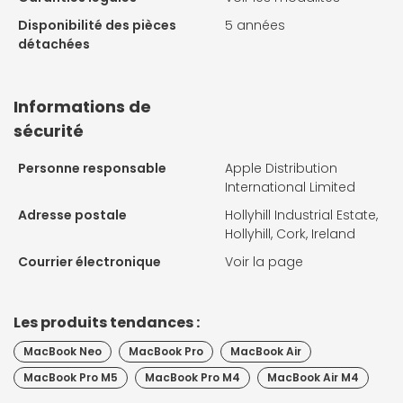
Disponibilité des pièces
5 années
détachées
Informations de
sécurité
Personne responsable
Apple Distribution
International Limited
Adresse postale
Hollyhill Industrial Estate,
Hollyhill, Cork, Ireland
Courrier électronique
Voir la page
Les produits tendances :
MacBook Neo
MacBook Pro
MacBook Air
MacBook Pro M5
MacBook Pro M4
MacBook Air M4