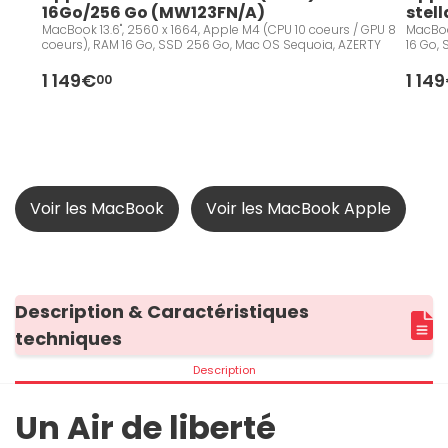
16Go/256 Go (MW123FN/A)
stel
MacBook 13.6", 2560 x 1664, Apple M4 (CPU 10 coeurs / GPU 8
MacBoo
coeurs), RAM 16 Go, SSD 256 Go, Mac OS Sequoia, AZERTY
16 Go,
1 149€
1 14
00
Voir les MacBook
Voir les MacBook Apple
Description & Caractéristiques
techniques
Description
Un Air de liberté