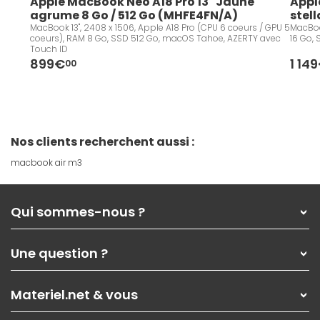
Apple MacBook Neo A18 Pro 13" Jaune 
Appl
agrume 8 Go / 512 Go (MHFE4FN/A)
stel
MacBook 13", 2408 x 1506, Apple A18 Pro (CPU 6 coeurs / GPU 5
MacBoo
coeurs), RAM 8 Go, SSD 512 Go, macOS Tahoe, AZERTY avec
16 Go,
Touch ID
899€
1 14
00
Nos clients recherchent aussi :
macbook air m3
Qui sommes-nous ?
Qui sommes-nous ?
Une question ?
Nos services
Les magasins Materiel.net
Rubrique d'aide / FAQ
Nos solutions pour les pros
Materiel.net & vous
Paiement, livraison
Contactez-nous
Garanties
,
Pack Zen