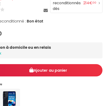
reconditionnés
214€
00
Z
dès
reconditionné :
Bon état
0
son à domicile ou en relais
k
Ajouter au panier
eu