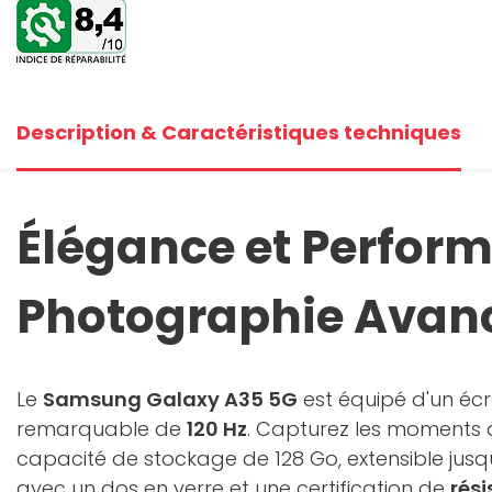
+5
V
Description & Caractéristiques techniques
Élégance et Perform
Photographie Avan
Le
Samsung Galaxy A35 5G
est équipé d'un éc
remarquable de
120 Hz
. Capturez les moments q
capacité de stockage de 128 Go, extensible jusq
avec un dos en verre et une certification de
rési