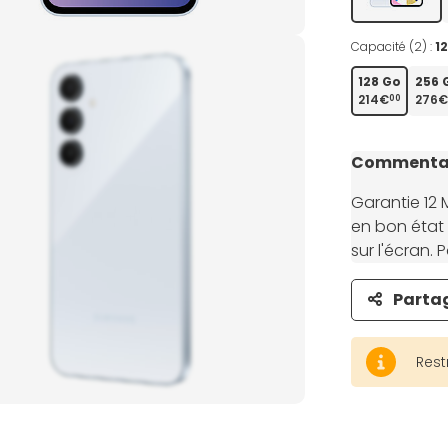
Capacité (2) :
1
128 Go
256 
214€
276€
00
Commentai
Garantie 12 
en bon état 
sur l'écran.
Parta
Rest