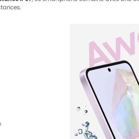
stances.
s