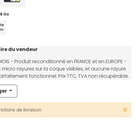
28 Go
Go
96
re du vendeur
MOIS - Produit reconditionné en FRANCE et en EUROPE -
: micro rayures sur la coque visibles, et aucune rayure
 Parfaitement fonctionnel. Prix TTC, TVA non récupérable.
ger
rictions de livraison