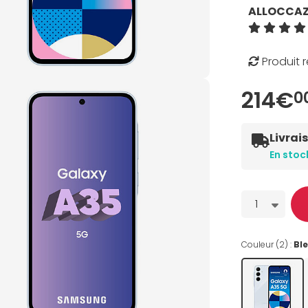
ALLOCCA
Produit 
214€
0
Livrai
En stoc
Quantité
1
Couleur (2) :
Bl