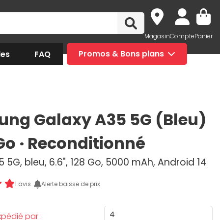
Magasin
Compte
Panier
des
FAQ
Promos & Bons plans
ng Galaxy A35 5G (Bleu)
 Go · Reconditionné
 5G, bleu, 6.6", 128 Go, 5000 mAh, Android 14
1 avis
Alerte baisse de prix
4
pédié par :