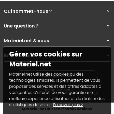
Qui sommes-nous ?
Qui sommes-nous ?
Une question ?
Nos services
Les magasins Materiel.net
Rubrique d'aide / FAQ
Nos solutions pour les pros
Materiel.net & vous
Paiement, livraison
Contactez-nous
Garanties
,
Pack Zen
On répare votre PC portable
Gérer vos cookies sur
SAV, demander un retour
Informations
On rachète votre carte graphique
Informations
Materiel.net
PC sur mesure : Votre RDV personnalisé
Guides d'achats et tutoriels
Plan du site
Notre démarche écologique
Nos marques
Materiel.net recrute
Materiel.net utilise des cookies ou des
Rubrique d'aide
Conditions générales de vente
Notre programme d'affiliation
technologies similaires. Ils permettent de vous
Marketplace
Partenariat & Sponsoring
proposer des services et des offres adaptés à
Informations légales
Contactez-nous
vos centres d’intérêt, de vous garantir une
Données personnelles
et
cookies
meilleure expérience utilisateur et de réaliser des
Gérer vos cookies
Accessibilité : non conforme
statistiques de visites.
En savoir plus >
Materiel.net sur les réseaux sociaux