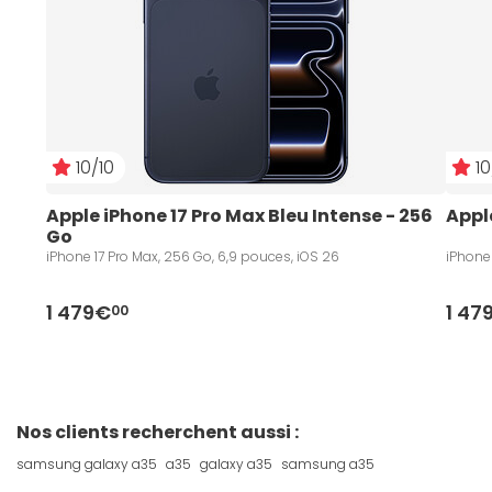
10/10
10
Apple iPhone 17 Pro Max Bleu Intense - 256 
Appl
Go
iPhone 17 Pro Max, 256 Go, 6,9 pouces, iOS 26
iPhone 
1 479€
1 47
00
Nos clients recherchent aussi :
samsung galaxy a35
a35
galaxy a35
samsung a35