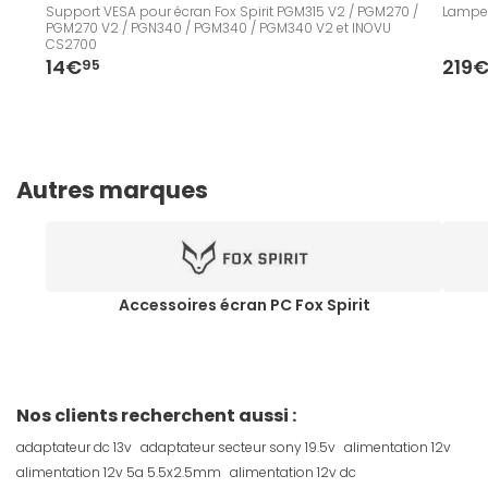
Support VESA pour écran Fox Spirit PGM315 V2 / PGM270 /
Lampe 
PGM270 V2 / PGN340 / PGM340 / PGM340 V2 et INOVU
CS2700
14€
219
95
Autres marques
Accessoires écran PC Fox Spirit
Nos clients recherchent aussi :
adaptateur dc 13v
adaptateur secteur sony 19.5v
alimentation 12v
alimentation 12v 5a 5.5x2.5mm
alimentation 12v dc