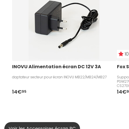
10
INOVU Alimentation écran DC 12V 3A
Fox 
daptateur secteur pour écran INOVU MB22/MB24/MB27
Suppor
PGM270
CS270
14€
14€
95
9
Voir les Accessoires écran PC