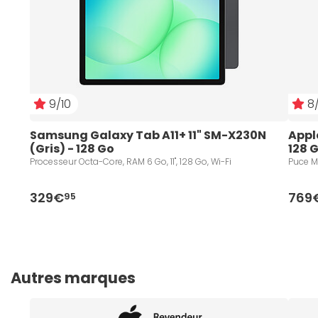
9/10
8/
Samsung Galaxy Tab A11+ 11" SM-X230N 
Apple
(Gris) - 128 Go
128 G
Processeur Octa-Core, RAM 6 Go, 11", 128 Go, Wi-Fi
Puce M3
329€
769
95
Autres marques