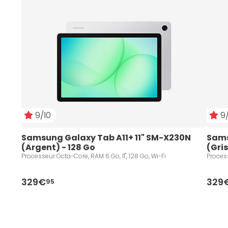
9/10
9/
Samsung Galaxy Tab A11+ 11" SM-X230N 
Sams
(Argent) - 128 Go
(Gris
Processeur Octa-Core, RAM 6 Go, 11", 128 Go, Wi-Fi
Process
329€
329
95