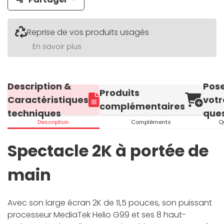
Reprise de vos produits usagés
En savoir plus
Description &
Pos
Produits
Caractéristiques
votr
complémentaires
techniques
ques
Description
Compléments
Q
Spectacle 2K à portée de
main
Avec son large écran 2K de 11,5 pouces, son puissant
processeur MediaTek Helio G99 et ses 8 haut-