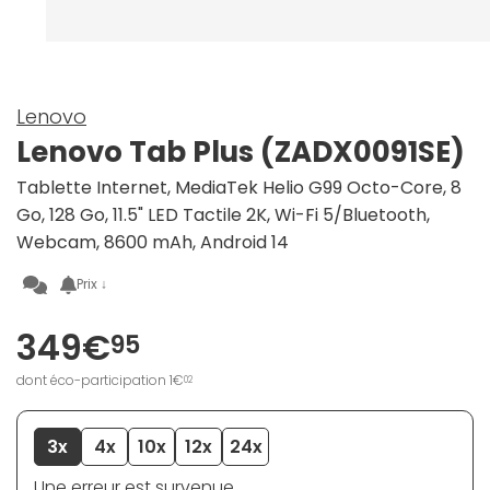
Lenovo
Lenovo Tab Plus (ZADX0091SE)
Tablette Internet, MediaTek Helio G99 Octo-Core, 8
Go, 128 Go, 11.5" LED Tactile 2K, Wi-Fi 5/Bluetooth,
Webcam, 8600 mAh, Android 14
Prix ↓
349€
95
dont éco-participation 1€
02
3x
4x
10x
12x
24x
Une erreur est survenue