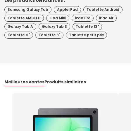
Les produits tendances :
Samsung Galaxy Tab
Apple iPad
Tablette Android
Tablette AMOLED
iPad Mini
iPad Pro
iPad Air
Galaxy Tab A
Galaxy Tab S
Tablette 13"
Tablette 11"
Tablette 8"
Tablette petit prix
Meilleures ventes
Produits similaires