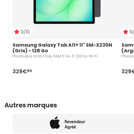
9/10
9/
Samsung Galaxy Tab A11+ 11" SM-X230N 
Sams
(Gris) - 128 Go
(Arg
Processeur Octa-Core, RAM 6 Go, 11", 128 Go, Wi-Fi
Process
329€
329
95
Autres marques