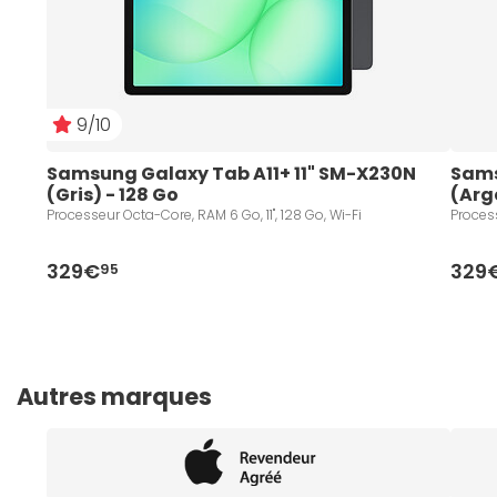
9/10
Samsung Galaxy Tab A11+ 11" SM-X230N 
Sams
(Gris) - 128 Go
(Arg
Processeur Octa-Core, RAM 6 Go, 11", 128 Go, Wi-Fi
Process
329€
329
95
Autres marques