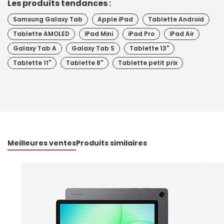
Les produits tendances :
Samsung Galaxy Tab
Apple iPad
Tablette Android
Tablette AMOLED
iPad Mini
iPad Pro
iPad Air
Galaxy Tab A
Galaxy Tab S
Tablette 13"
Tablette 11"
Tablette 8"
Tablette petit prix
Meilleures ventes
Produits similaires