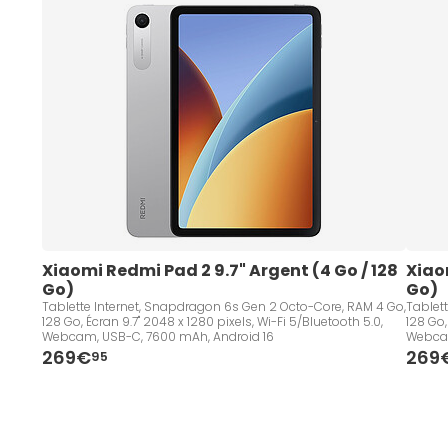
Xiaomi Redmi Pad 2 9.7" Argent (4 Go / 128 
Xiaom
Go)
Go)
Tablette Internet, Snapdragon 6s Gen 2 Octo-Core, RAM 4 Go,
Tablet
128 Go, Écran 9.7" 2048 x 1280 pixels, Wi-Fi 5/Bluetooth 5.0,
128 Go,
Webcam, USB-C, 7600 mAh, Android 16
Webcam
269€
269
95