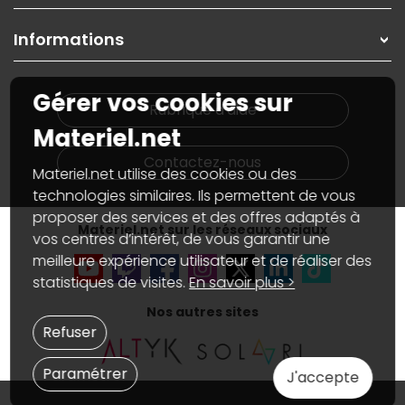
Garanties
,
Pack Zen
On répare votre PC portable
SAV, demander un retour
Informations
On rachète votre carte graphique
Informations
PC sur mesure : Votre RDV personnalisé
Guides d'achats et tutoriels
Plan du site
Notre démarche écologique
Gérer vos cookies sur
Nos marques
Materiel.net recrute
Rubrique d'aide
Conditions générales de vente
Notre programme d'affiliation
Materiel.net
Marketplace
Partenariat & Sponsoring
Informations légales
Contactez-nous
Materiel.net utilise des cookies ou des
Données personnelles
et
cookies
Gérer vos cookies
technologies similaires. Ils permettent de vous
Accessibilité : non conforme
proposer des services et des offres adaptés à
Materiel.net sur les réseaux sociaux
vos centres d’intérêt, de vous garantir une
meilleure expérience utilisateur et de réaliser des
statistiques de visites.
En savoir plus >
Nos autres sites
Refuser
Paramétrer
J'accepte