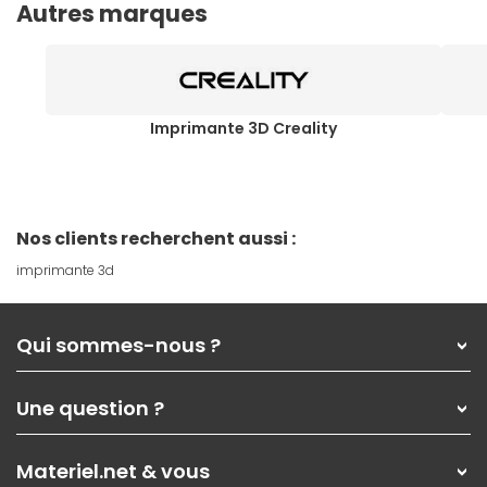
Autres marques
Imprimante 3D Creality
Nos clients recherchent aussi :
imprimante 3d
Qui sommes-nous ?
Qui sommes-nous ?
Une question ?
Nos services
Les magasins Materiel.net
Rubrique d'aide / FAQ
Nos solutions pour les pros
Materiel.net & vous
Paiement, livraison
Contactez-nous