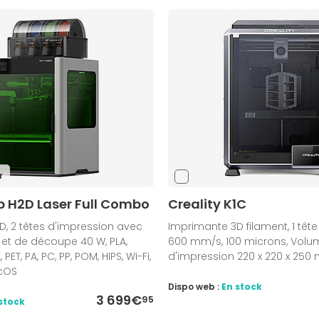
r
 H2D Laser Full Combo
Creality K1C
, 2 têtes d'impression avec
Imprimante 3D filament, 1 tête
et de découpe 40 W, PLA,
600 mm/s, 100 microns, Volu
 PET, PA, PC, PP, POM, HIPS, Wi-Fi,
d'impression 220 x 220 x 250
cOS
Dispo web :
En stock
3 699€
95
stock