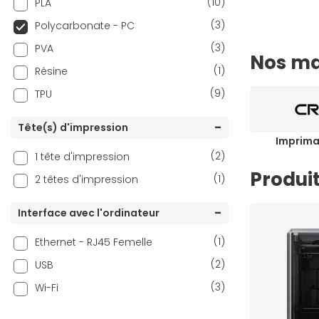
(10)
PLA
(3)
Polycarbonate - PC
(3)
PVA
Nos ma
(1)
Résine
(9)
TPU
Tête(s) d'impression
Imprima
(2)
1 tête d'impression
Produit
(1)
2 têtes d'impression
Interface avec l'ordinateur
(1)
Ethernet - RJ45 Femelle
(2)
USB
(3)
Wi-Fi