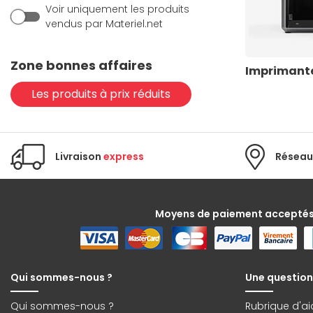
Voir uniquement les produits
vendus par Materiel.net
Zone bonnes affaires
Imprimante
Les produits à prix réduits
Livraison
express
Réseau
Moyens de paiement accepté
Qui sommes-nous ?
Une question
Qui sommes-nous ?
Rubrique d'ai