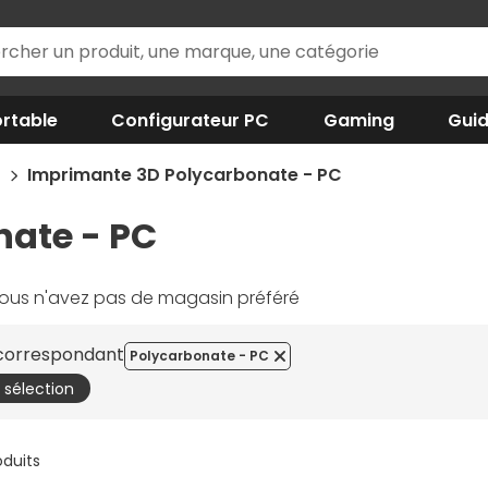
rtable
Configurateur PC
Gaming
Gui
D
Imprimante 3D Polycarbonate - PC
ate - PC
ous n'avez pas de magasin préféré
 correspondant
Polycarbonate - PC
a sélection
oduits