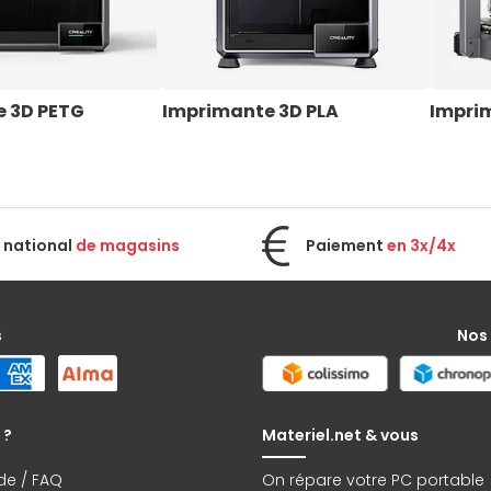
 3D PETG
Imprimante 3D PLA
Impri
 national
de magasins
Paiement
en 3x/4x
s
Nos
 ?
Materiel.net & vous
de / FAQ
On répare votre PC portable