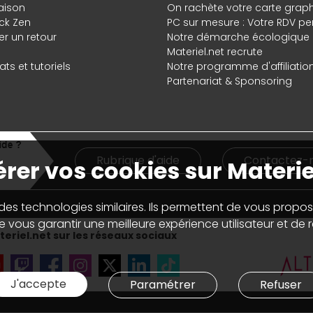
raison
On rachète votre carte grap
ck Zen
PC sur mesure : Votre RDV pe
r un retour
Notre démarche écologique
Materiel.net recrute
ts et tutoriels
Notre programme d'affiliatio
Partenariat & Sponsoring
Rubrique d'aide
Contactez-
rer vos cookies sur Materie
 des technologies similaires. Ils permettent de vous propos
 vous garantir une meilleure expérience utilisateur et de ré
eriel.net sur les réseaux sociaux
J'accepte
Paramétrer
Refuser