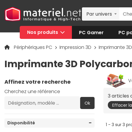
Par univers
Nos produits
PC Gamer
PC po
Périphériques PC
Impression 3D
Imprimante 3
Imprimante 3D Polycarbon
V
Affinez votre recherche
Cherchez une référence
3 articles
Ok
Effacer l
Disponibilité
1 - 3 sur 3 pr