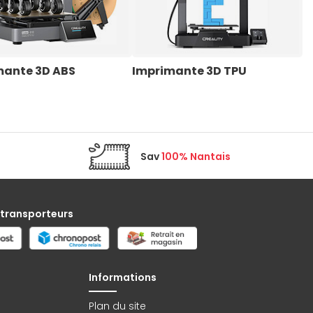
mante 3D ABS
Imprimante 3D TPU
I
Sav
100% Nantais
 transporteurs
Informations
Plan du site