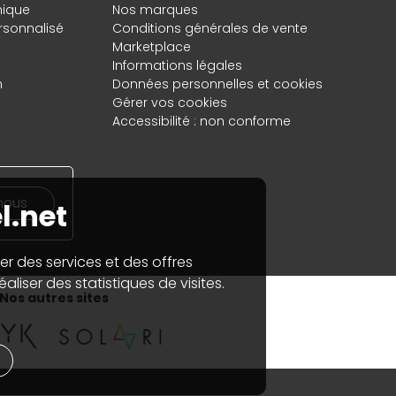
hique
Nos marques
rsonnalisé
Conditions générales de vente
Marketplace
Informations légales
n
Données personnelles
et
cookies
Gérer vos cookies
Accessibilité : non conforme
nous
l.net
er des services et des offres
aliser des statistiques de visites.
Nos autres sites