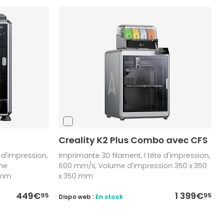
Creality K2 Plus Combo avec CFS
 d'impression,
Imprimante 3D filament, 1 tête d'impression,
me
600 mm/s, Volume d'impression 350 x 350
 mm
x 350 mm
449€
1 399€
95
95
Dispo web :
En stock