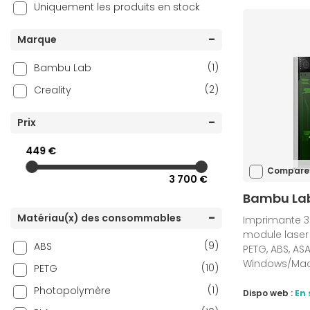
Uniquement les produits en stock
Marque
(1)
Bambu Lab
(2)
Creality
Prix
449 €
Compare
3 700 €
Bambu Lab
Matériau(x) des consommables
Imprimante 3D
module laser 
(9)
ABS
PETG, ABS, ASA,
Windows/Ma
(10)
PETG
(1)
Photopolymère
Dispo web :
En 