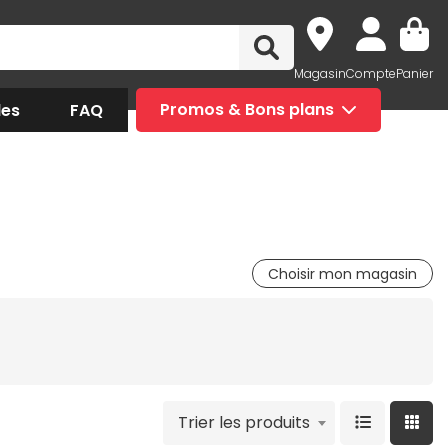
Magasin
Compte
Panier
des
FAQ
Promos & Bons plans
Choisir mon magasin
Trier les produits