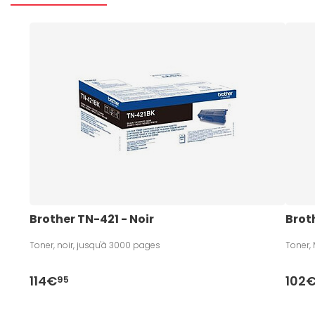
Brother TN-421 - Noir
Brot
Toner, noir, jusqu'à 3000 pages
Toner,
114€
102
95