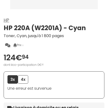
HP
HP 220A (W2201A) - Cyan
Toner, Cyan, jusqu'à 1 800 pages
Prix ↓
124€
94
dont éco-participation 0€
10
3x
4x
Une erreur est survenue
Livraison à domicile ou en relais