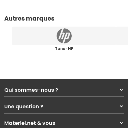
Autres marques
Toner HP
Qui sommes-nous ?
Qui sommes-nous ?
Une question ?
Nos services
Les magasins Materiel.net
Rubrique d'aide / FAQ
Nos solutions pour les pros
Materiel.net & vous
Paiement, livraison
Contactez-nous