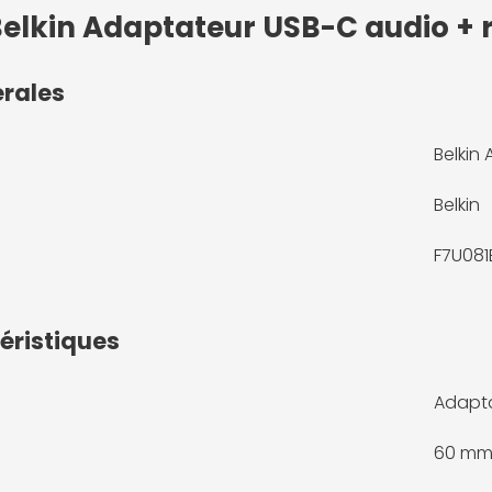
 Belkin Adaptateur USB-C audio +
érales
Belkin
Belkin
F7U08
éristiques
Adapt
60 m