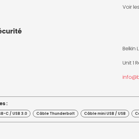
Voir l
écurité
Belkin 
Unit 1
info@b
s :
B-C / USB 3.0
Câble Thunderbolt
Câble mini USB / USB
C