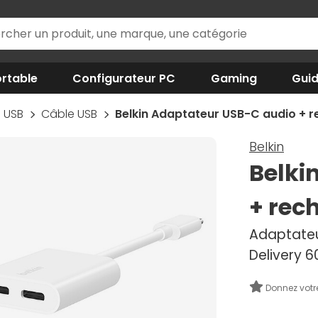
rtable
Configurateur PC
Gaming
Gui
USB
Câble USB
Belkin Adaptateur USB-C audio + 
Belkin
Belki
+ rec
Adaptateu
Delivery 
Donnez votr