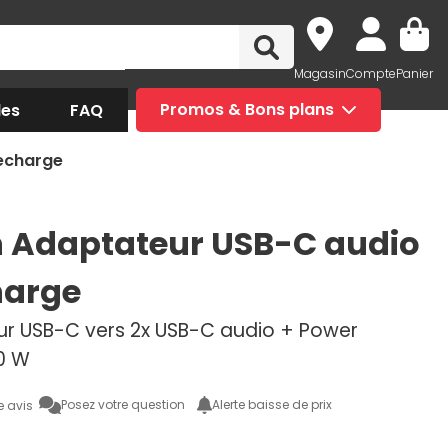
Magasin
Compte
Panier
des
FAQ
Promos & Bons plans
recharge
n Adaptateur USB-C audio
harge
r USB-C vers 2x USB-C audio + Power
60 W
Posez votre question
Alerte baisse de prix
e avis