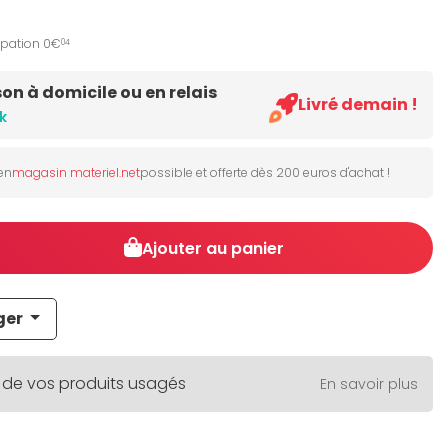
ipation 0€
04
son à domicile ou en relais
Livré demain !
k
 en
magasin materiel.net
possible et offerte dès 200 euros d'achat !
Ajouter au panier
ger
 de vos produits usagés
En savoir plus