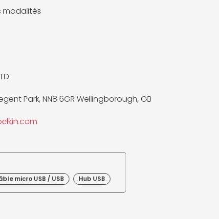
es modalités
LTD
 Regent Park, NN8 6GR Wellingborough, GB
elkin.com
âble micro USB / USB
Hub USB