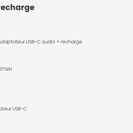
 recharge
 Adaptateur USB-C audio + recharge
1BTWH
ateur USB-C
m