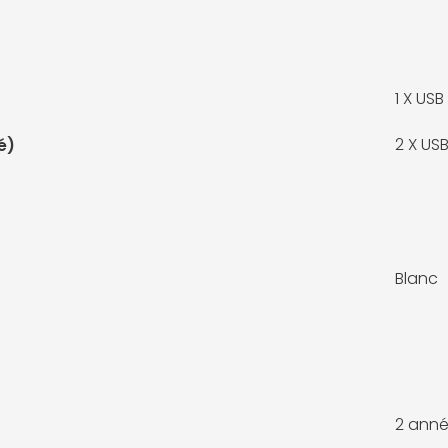
1 X
USB
2 X
USB
é)
Blanc
2 anné