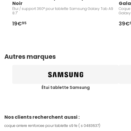
Noir
Gala
Étui / support 360° pour tablette Samsung Galaxy Tab A9
Coque 
8.7"
Galaxy 
19€
39€
95
Autres marques
Étui tablette Samsung
Nos clients recherchent aussi :
coque arriere renforcee pour tablette s9 fe ( s 0483637)