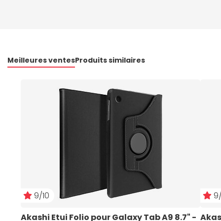
Meilleures ventes
Produits similaires
9/10
9/
Akashi Etui Folio pour Galaxy Tab A9 8.7" - 
Akas