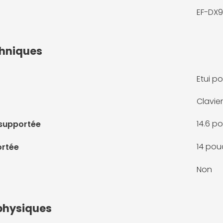
EF-DX9
chniques
Etui po
Clavier
14.6 p
 supportée
14 pou
ortée
Non
physiques