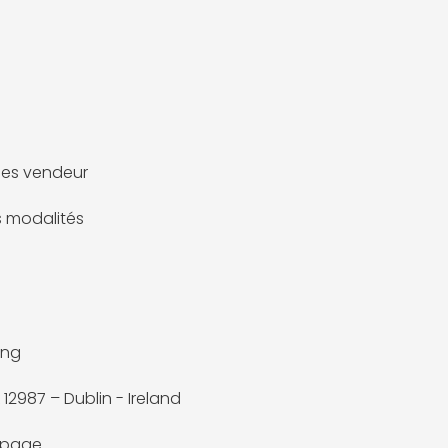
es vendeur
es modalités
ng
12987 – Dublin - Ireland
a page