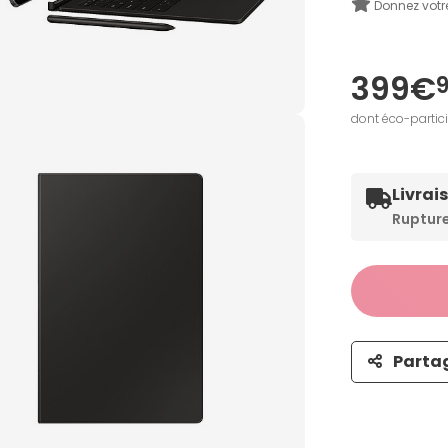
Donnez votr
399€
dont éco-partic
Livrai
Ruptur
Parta