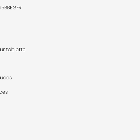
15BBEGFR
ur tablette
ouces
ces