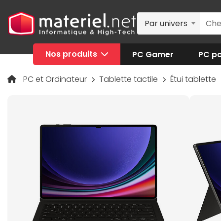
Par univers
Nos produits
PC Gamer
PC po
PC et Ordinateur
Tablette tactile
Étui tablette