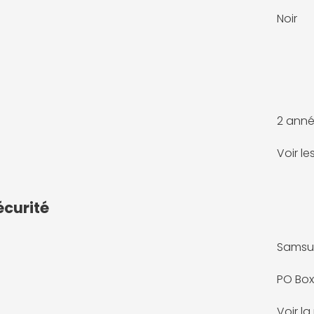
Noir
2 anné
Voir l
écurité
Samsu
PO Box 
Voir l