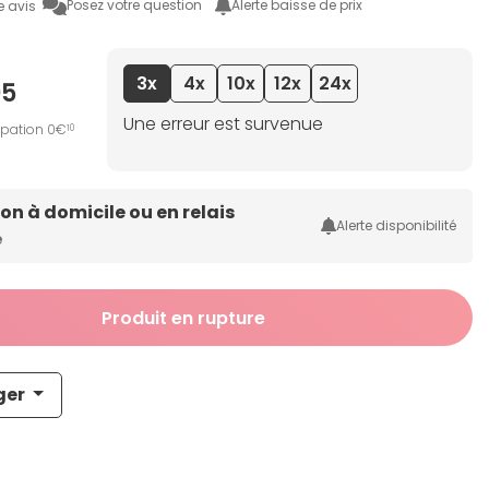
Posez votre question
Alerte baisse de prix
e avis
3x
4x
10x
12x
24x
95
Une erreur est survenue
ipation 0€
10
son à domicile ou en relais
Alerte disponibilité
e
Produit en rupture
ger