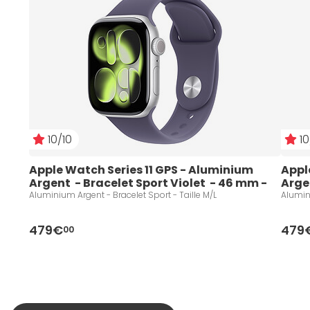
10/10
10
Apple Watch Series 11 GPS - Aluminium 
Appl
Argent  - Bracelet Sport Violet  - 46 mm - 
Argen
Taille M/L
Taill
Aluminium Argent - Bracelet Sport - Taille M/L
Alumini
479€
479
00