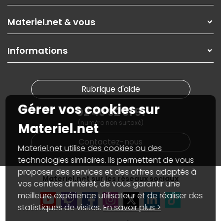
Les magasins Materiel.net
Rubrique d'aide / FAQ
Nos solutions pour les pros
Materiel.net & vous
Paiement, livraison
Contactez-nous
Garanties
,
Pack Zen
On répare votre PC portable
SAV, demander un retour
Informations
On rachète votre carte graphique
Informations
PC sur mesure : Votre RDV personnalisé
Guides d'achats et tutoriels
Plan du site
Notre démarche écologique
Nos marques
Materiel.net recrute
Rubrique d'aide
Conditions générales de vente
Notre programme d'affiliation
Marketplace
Gérer vos cookies sur
Partenariat & Sponsoring
02 40 92 91 91
Informations légales
(numéro non surtaxé)
Données personnelles
et
cookies
Materiel.net
Gérer vos cookies
Contactez-nous
Accessibilité : non conforme
Materiel.net utilise des cookies ou des
technologies similaires. Ils permettent de vous
proposer des services et des offres adaptés à
Materiel.net sur les réseaux sociaux
vos centres d’intérêt, de vous garantir une
meilleure expérience utilisateur et de réaliser des
statistiques de visites.
En savoir plus >