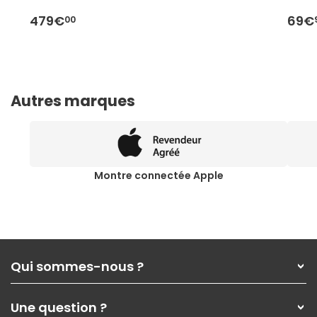
479€
69€
00
Autres marques
Montre connectée Apple
Qui sommes-nous ?
Qui sommes-nous ?
Une question ?
Nos services