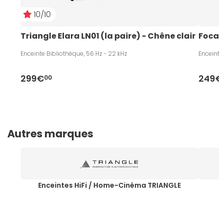
10/10
Triangle Elara LN01 (la paire) - Chêne clair
Foca
Enceinte Bibliothèque, 56 Hz - 22 kHz
Enceint
299€
249
00
Autres marques
Enceintes HiFi / Home-Cinéma TRIANGLE