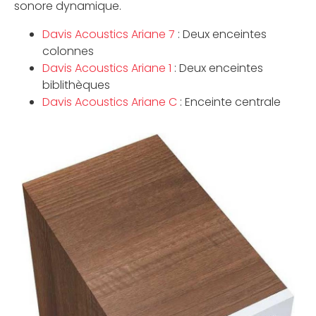
sonore dynamique.
Davis Acoustics Ariane 7
: Deux enceintes
colonnes
Davis Acoustics Ariane 1
: Deux enceintes
biblithèques
Davis Acoustics Ariane C
: Enceinte centrale