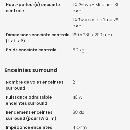
Haut-parleur(s) enceinte
1 X
Grave - Medium 130
centrale
mm
1 X
Tweeter à dôme 25
mm
Dimensions enceinte centrale
160 x 280 x 200 mm
(L x H x P)
Poids enceinte centrale
6.2 kg
Enceintes surround
Nombre de voies enceintes
2
surround
Puissance admissible
110 W
enceintes surround
Rendement enceintes
88 dB
surround (pour 1W à 1m)
Impédance enceintes
4 Ohm