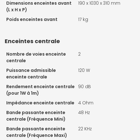
Dimensions enceintes avant
190 x 1030 x 310 mm
(L x H x P)
Poids enceintes avant
17 kg
Enceintes centrale
Nombre de voies enceinte
2
centrale
Puissance admissible
120 W
enceinte centrale
Rendement enceinte centrale
90 dB
(pour 1W à 1m)
Impédance enceinte centrale
4 Ohm
Bande passante enceinte
48 Hz
centrale (Fréquence Mini)
Bande passante enceinte
22 KHz
centrale (Fréquence Maxi)