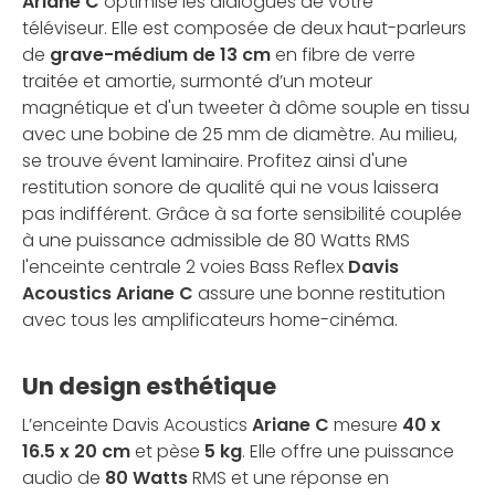
Ariane C
optimise les dialogues de votre
téléviseur. Elle est composée de deux haut-parleurs
de
grave-médium de 13 cm
en fibre de verre
traitée et amortie, surmonté d’un moteur
magnétique et d'un tweeter à dôme souple en tissu
avec une bobine de 25 mm de diamètre. Au milieu,
se trouve évent laminaire. Profitez ainsi d'une
restitution sonore de qualité qui ne vous laissera
pas indifférent. Grâce à sa forte sensibilité couplée
à une puissance admissible de 80 Watts RMS
l'enceinte centrale 2 voies Bass Reflex
Davis
Acoustics Ariane C
assure une bonne restitution
avec tous les amplificateurs home-cinéma.
Un design esthétique
L’enceinte Davis Acoustics
Ariane C
mesure
40 x
16.5 x 20 cm
et pèse
5 kg
. Elle offre une puissance
audio de
80 Watts
RMS et une
réponse en