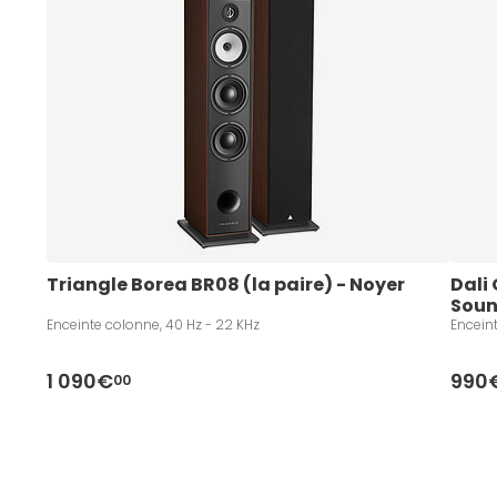
Triangle Borea BR08 (la paire) - Noyer
Dali 
Soun
Enceinte colonne, 40 Hz - 22 KHz
Enceint
1 090€
990
00