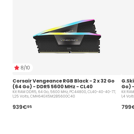
8/10
Corsair Vengeance RGB Black - 2 x 32 Go 
G.Ski
(64 Go) - DDR5 5600 MHz - CL40
Go) 
Kit RAM DDR5, 64 Go, 5600 MHz, PC44800, CL40-40-40-77,
Kit RA
1,25 Volts, CMH64GX5M2B5600C40
1,4 Vo
939€
799
95