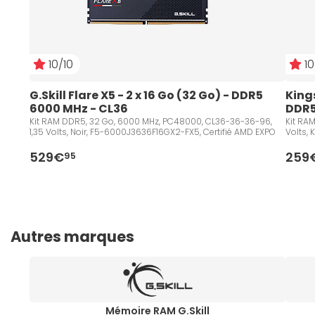
10/10
10
G.Skill Flare X5 - 2 x 16 Go (32 Go) - DDR5 
Kings
6000 MHz - CL36
DDR5
Kit RAM DDR5, 32 Go, 6000 MHz, PC48000, CL36-36-36-96,
Kit RA
1,35 Volts, Noir, F5-6000J3636F16GX2-FX5, Certifié AMD EXPO
Volts,
529€
259
95
Autres marques
Mémoire RAM G.Skill