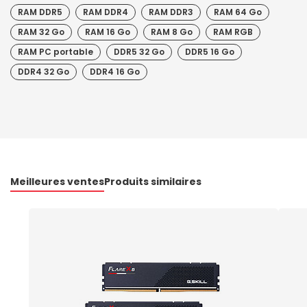
RAM DDR5
RAM DDR4
RAM DDR3
RAM 64 Go
RAM 32 Go
RAM 16 Go
RAM 8 Go
RAM RGB
RAM PC portable
DDR5 32 Go
DDR5 16 Go
DDR4 32 Go
DDR4 16 Go
Meilleures ventes
Produits similaires