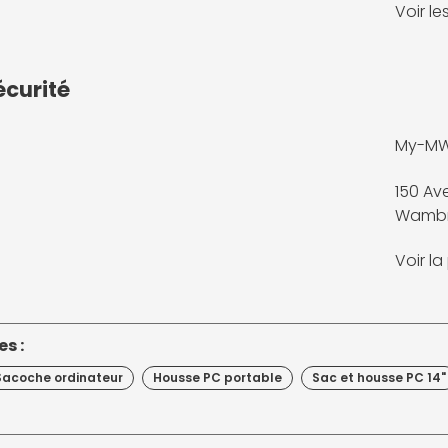
Voir l
écurité
My-M
150 Ave
Wambr
Voir l
s :
Sacoche ordinateur
Housse PC portable
Sac et housse PC 14"