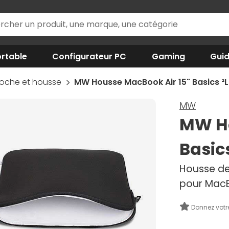
rtable
Configurateur PC
Gaming
Gui
coche et housse
MW Housse MacBook Air 15" Basics ²Li
MW
MW Ho
Basics
Housse de
pour MacB
Donnez votr