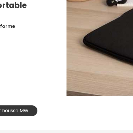
ortable
 forme
et housse MW