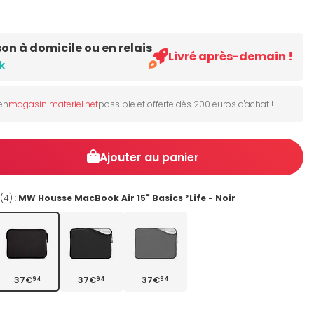
son à domicile ou en relais
Livré après-demain !
k
 en
magasin materiel.net
possible et offerte dès 200 euros d'achat !
Ajouter au panier
(4) :
MW Housse MacBook Air 15" Basics ²Life - Noir
37€
37€
37€
94
94
94