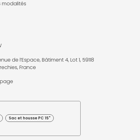
es modalités
W
nue de l’Espace, Bâtiment 4, Lot 1, 59118
echies, France
a page
Sac et housse PC 15"