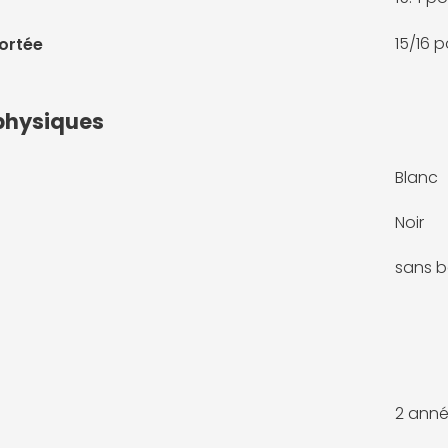
15/16 
portée
physiques
Blanc
Noir
sans b
2 anné