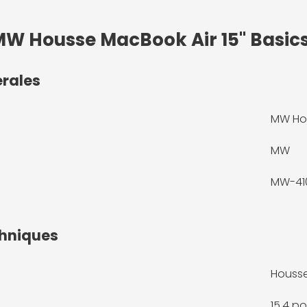
MW Housse MacBook Air 15" Basics ²
érales
MW Hou
MW
MW-410
chniques
Housse
15.4 p