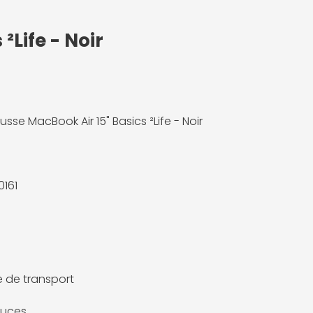
Life - Noir
sse MacBook Air 15" Basics ²Life - Noir
161
 de transport
ouces