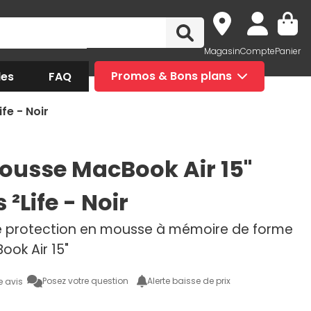
Magasin
Compte
Panier
des
FAQ
Promos & Bons plans
fe - Noir
usse MacBook Air 15"
 ²Life - Noir
 protection en mousse à mémoire de forme
ook Air 15"
Posez votre question
Alerte baisse de prix
e avis