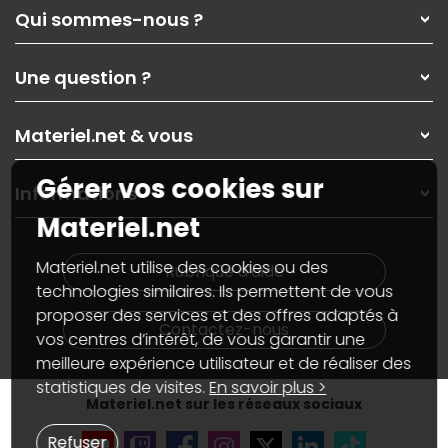
Qui sommes-nous ?
Qui sommes-nous ?
Une question ?
Nos services
Les magasins Materiel.net
Rubrique d'aide / FAQ
Nos solutions pour les pros
Materiel.net & vous
Paiement, livraison
Contactez-nous
Garanties
,
Pack Zen
On répare votre PC portable
Gérer vos cookies sur
SAV, demander un retour
Informations
On rachète votre carte graphique
Informations
Materiel.net
PC sur mesure : Votre RDV personnalisé
Guides d'achats et tutoriels
Plan du site
Notre démarche écologique
Nos marques
Materiel.net recrute
Materiel.net utilise des cookies ou des
Rubrique d'aide
Conditions générales de vente
Notre programme d'affiliation
technologies similaires. Ils permettent de vous
Marketplace
Partenariat & Sponsoring
proposer des services et des offres adaptés à
Informations légales
Contactez-nous
vos centres d’intérêt, de vous garantir une
Données personnelles
et
cookies
meilleure expérience utilisateur et de réaliser des
Gérer vos cookies
Accessibilité : non conforme
statistiques de visites.
En savoir plus >
Materiel.net sur les réseaux sociaux
Refuser