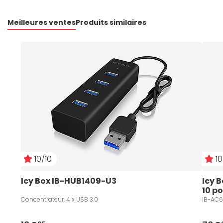
Meilleures ventes
Produits similaires
10/10
10
Icy Box IB-HUB1409-U3
Icy 
10 po
Concentrateur, 4 x USB 3.0
IB-AC61