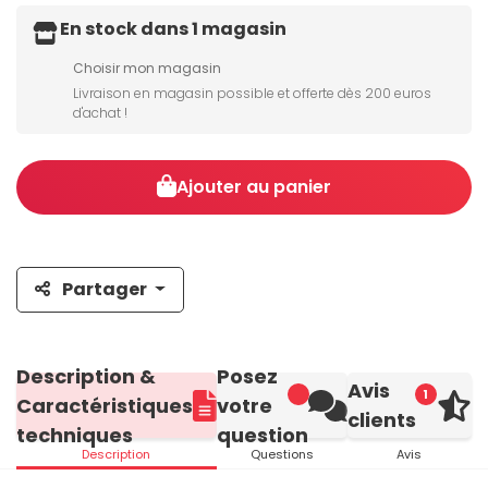
En stock dans 1 magasin
Choisir mon magasin
Livraison en magasin possible et offerte dès 200 euros
d'achat !
Ajouter au panier
Partager
Description &
Posez
Avis
1
Caractéristiques
votre
clients
techniques
question
Description
Questions
Avis