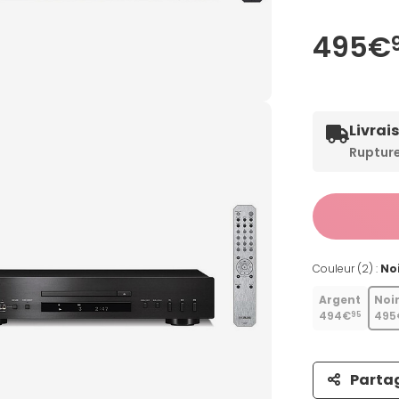
495€
Livrai
Ruptur
Couleur (2) :
No
Argent
Noi
494€
495
95
Parta