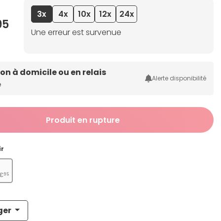
3x
4x
10x
12x
24x
95
Une erreur est survenue
son à domicile ou en relais
Alerte disponibilité
e
Produit en rupture
ir
r
€
95
ger