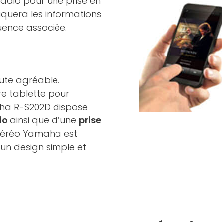
radio pour une prise en
ndiquera les informations
quence associée.
ute agréable.
e tablette pour
aha R-S202D dispose
dio
ainsi que d’une
prise
stéréo Yamaha est
un design simple et