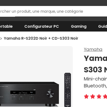
rtable
Configurateur PC
Gaming
Gui
Yamaha R-S202D Noir + CD-S303 Noir
Yamaha
Yamah
S303 
Mini-chain
Bluetooth,