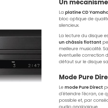
Un mécanisme p
La
platine CD Yamah
bloc optique de qualit
silencieux.
La lecture du disque e
un châssis flottant
pe
meilleure musicalité. Sa
éventuelle correction 
défaut sur le disque s
Mode Pure Dire
Le
mode Pure Direct
pe
d'éteindre l'écran, ce 
possible et, par consé
audio analogique.