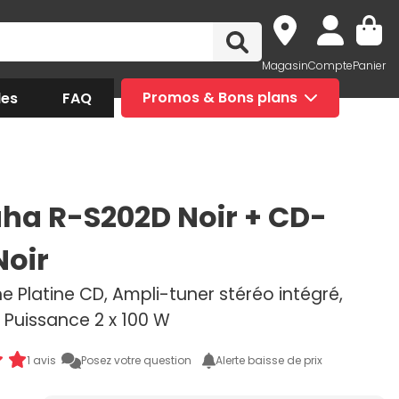
Magasin
Compte
Panier
des
FAQ
Promos & Bons plans
a R-S202D Noir + CD-
Noir
e Platine CD, Ampli-tuner stéréo intégré,
 Puissance 2 x 100 W
1 avis
Posez votre question
Alerte baisse de prix