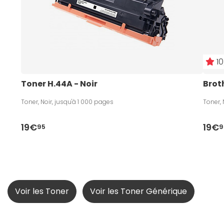
10
Toner H.44A - Noir
Broth
Toner, Noir, jusqu'à 1 000 pages
Toner, 
19€
19€
95
9
Voir les Toner
Voir les Toner Générique