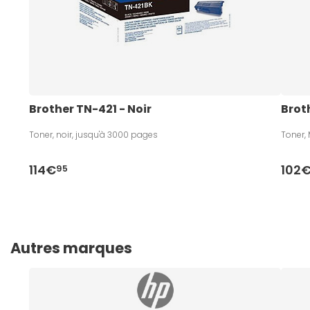
Brother TN-421 - Noir
Brot
Toner, noir, jusqu'à 3000 pages
Toner,
114€
102
95
Autres marques