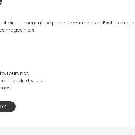
e
est directement utilisé par les techniciens d'
iFixit
, ils n'o
les magasiniers.
oujours net.
 à l'endroit voulu.
temps.
ixit