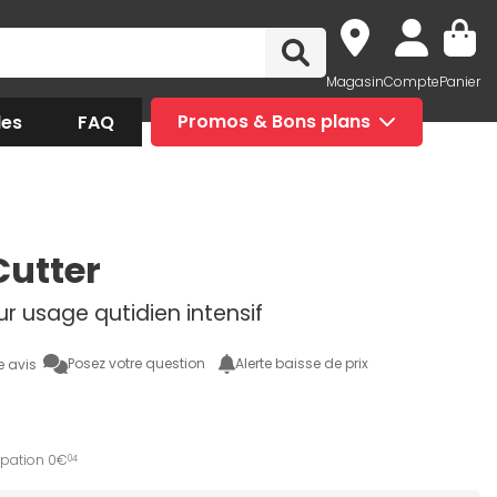
Magasin
Compte
Panier
des
FAQ
Promos & Bons plans
 Cutter
r usage qutidien intensif
Posez votre question
Alerte baisse de prix
e avis
ipation 0€
04