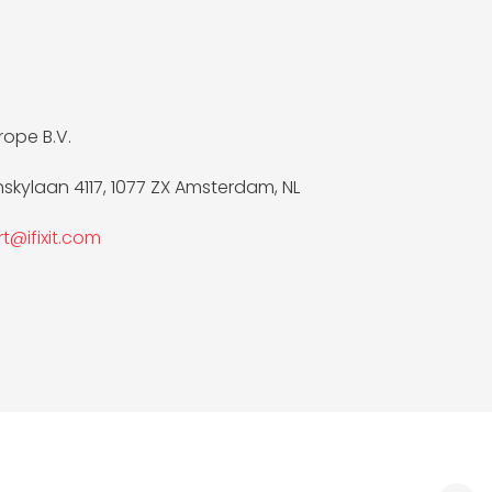
urope B.V.
nskylaan 4117, 1077 ZX Amsterdam, NL
t@ifixit.com