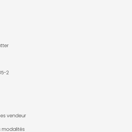
utter
85-2
es vendeur
es modalités