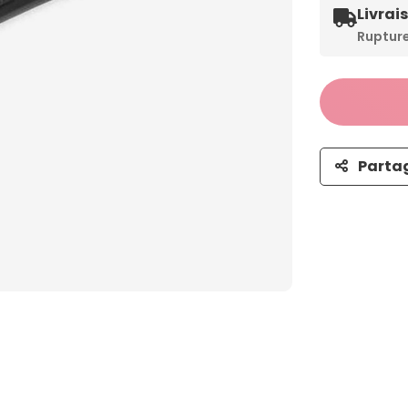
Livrai
Ruptur
Parta