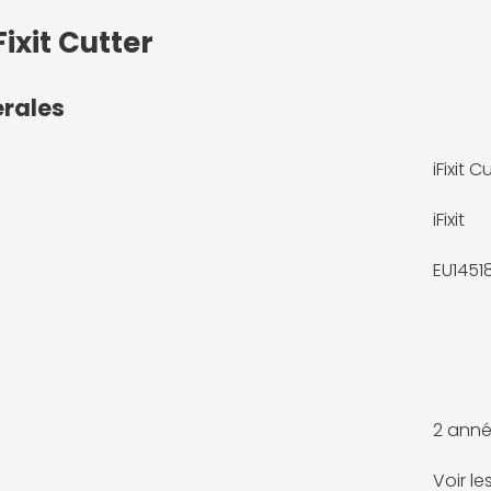
ixit Cutter
érales
iFixit C
iFixit
EU1451
2 anné
Voir l