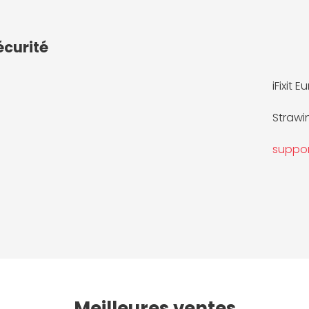
écurité
iFixit E
Strawi
suppor
Meilleures ventes