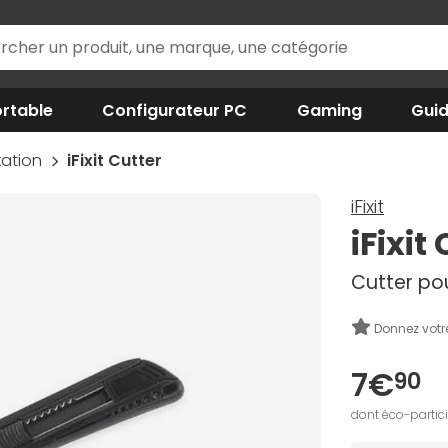
rtable
Configurateur PC
Gaming
Gui
ixation
iFixit Cutter
iFixit
iFixit
Cutter pou
Donnez votr
7€
90
dont éco-partic