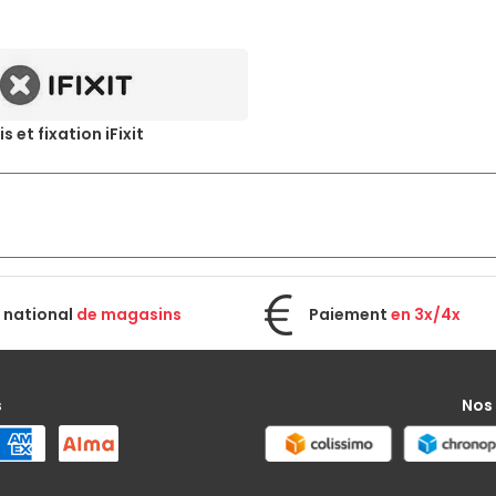
is et fixation iFixit
 national
de magasins
Paiement
en 3x/4x
s
Nos