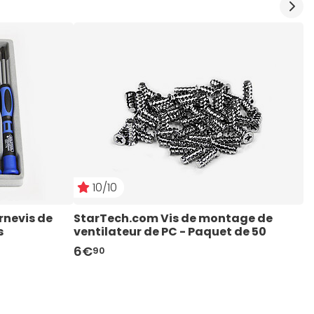
10/10
rnevis de 
StarTech.com Vis de montage de 
S
s
ventilateur de PC - Paquet de 50
d
6€
4
90