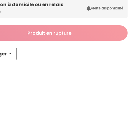
son à domicile ou en relais
Alerte disponibilité
e
Produit en rupture
ger