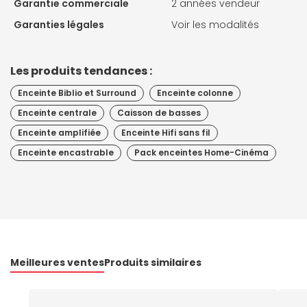
Garantie commerciale
2 années vendeur
Garanties légales
Voir les modalités
Les produits tendances :
Enceinte Biblio et Surround
Enceinte colonne
Enceinte centrale
Caisson de basses
Enceinte amplifiée
Enceinte Hifi sans fil
Enceinte encastrable
Pack enceintes Home-Cinéma
Meilleures ventes
Produits similaires