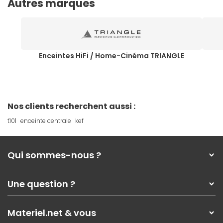
Autres marques
Enceintes HiFi / Home-Cinéma TRIANGLE
Nos clients recherchent aussi :
t101
enceinte centrale
kef
Qui sommes-nous ?
Qui sommes-nous ?
Une question ?
Nos services
Les magasins Materiel.net
Rubrique d'aide / FAQ
Nos solutions pour les pros
Materiel.net & vous
Paiement, livraison
Contactez-nous