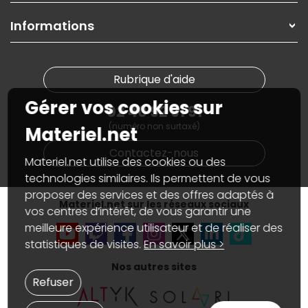
Garanties
,
Pack Zen
On répare votre PC portable
SAV, demander un retour
Informations
On rachète votre carte graphique
Informations
PC sur mesure : Votre RDV personnalisé
Guides d'achats et tutoriels
Plan du site
Notre démarche écologique
Nos marques
Materiel.net recrute
Rubrique d'aide
Conditions générales de vente
Notre programme d'affiliation
Marketplace
Gérer vos cookies sur
Partenariat & Sponsoring
02 40 92 91 91
Informations légales
(numéro non surtaxé)
Données personnelles
et
cookies
Materiel.net
Gérer vos cookies
Contactez-nous
Accessibilité : non conforme
Materiel.net utilise des cookies ou des
technologies similaires. Ils permettent de vous
proposer des services et des offres adaptés à
Materiel.net sur les réseaux sociaux
vos centres d’intérêt, de vous garantir une
meilleure expérience utilisateur et de réaliser des
statistiques de visites.
En savoir plus >
Nos autres sites
Refuser