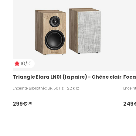
10/10
Triangle Elara LN01 (la paire) - Chêne clair
Foca
Enceinte Bibliothèque, 56 Hz - 22 kHz
Enceint
299€
249
00