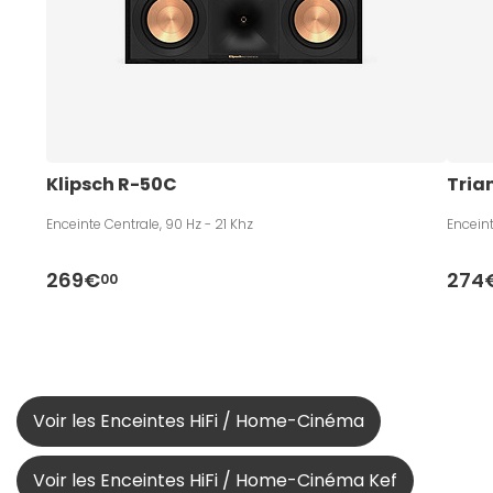
Klipsch R-50C
Tria
Enceinte Centrale, 90 Hz - 21 Khz
Enceint
269€
274
00
Voir les Enceintes HiFi / Home-Cinéma
Voir les Enceintes HiFi / Home-Cinéma Kef