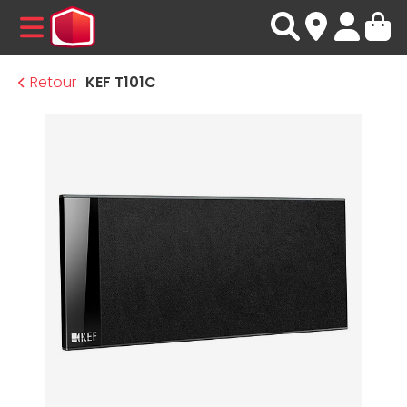
MENU
Retour
KEF T101C