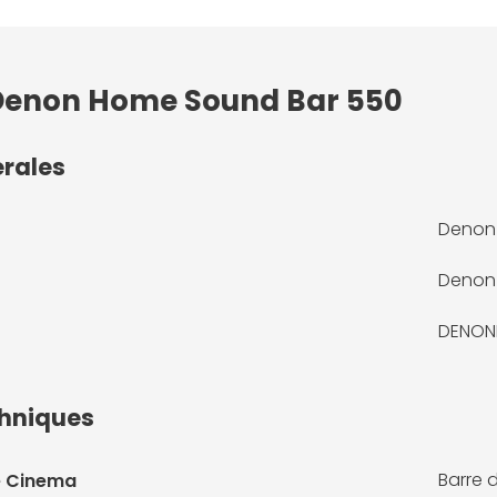
: Denon Home Sound Bar 550
érales
Denon
Denon
DENON
chniques
Barre 
e Cinema