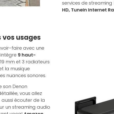
services de streamin
HD, TuneIn Internet Ra
s vos usages
voir-faire avec une
 intègre
9 haut-
 19 mm et 3 radiateurs
 et la musique
les nuances sonores.
de son Denon
taillée, vous allez
aussi écouter de la
r un streaming audio
stant vocal
Amazon