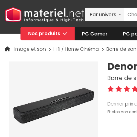
Par univers
Nos produits
PC Gamer
PC po
Image et son
Hifi / Home Cinéma
Barre de so
Denon
Barre de s
Dernier prix a
Photos non cont