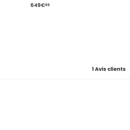
649€
5
95
1
Avis clients