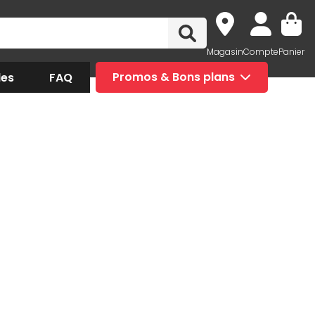
Magasin
Compte
Panier
des
FAQ
Promos & Bons plans