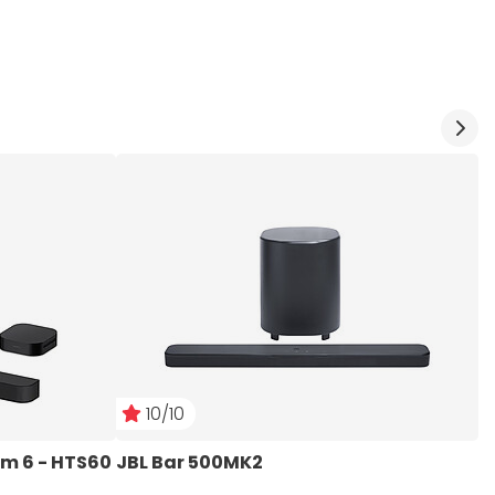
10/10
em 6 - HTS60
JBL Bar 500MK2
L