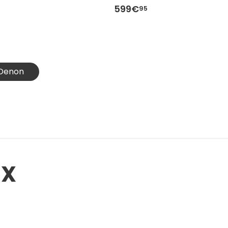
599€
95
 Denon
:X