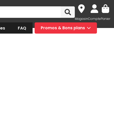
Magasin
Compte
Panier
des
FAQ
Promos & Bons plans