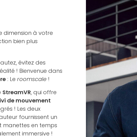
e dimension à votre
tion bien plus
autez, évitez des
éalité ! Bienvenue dans
ère
: Le
roomscale
!
e
StreamVR
, qui offre
ivi de mouvement
grés ! Les deux
auteur fournissent un
et manettes en temps
lement immersive !