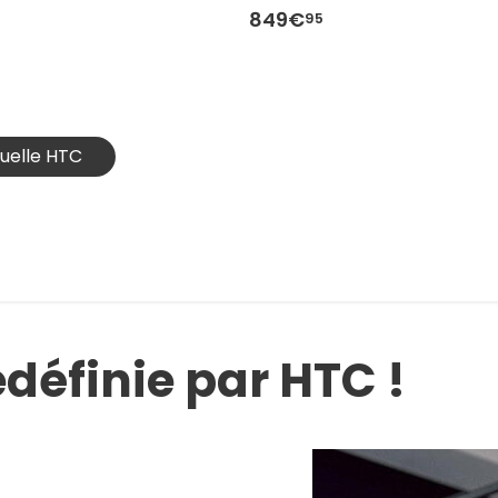
849€
95
rtuelle HTC
redéfinie par HTC !