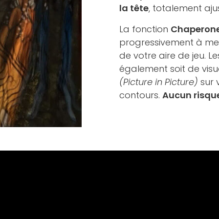
la tête
, totalement aju
La fonction
Chaperon
progressivement à mes
de votre aire de jeu. L
également soit de visua
(Picture in Picture)
sur v
contours.
Aucun risque