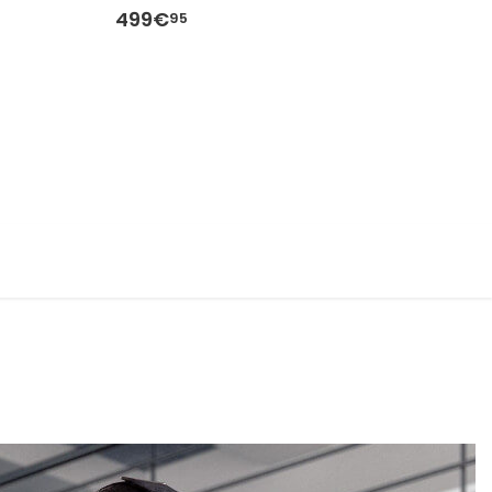
499€
9
95