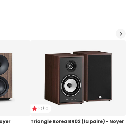
10/10
Noyer
Triangle Borea BR02 (la paire) - Noyer
T
f