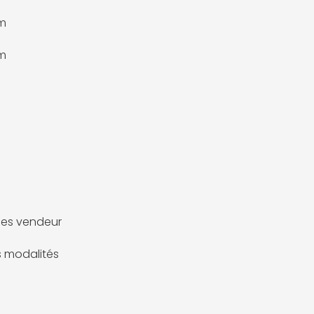
m
m
es vendeur
es modalités