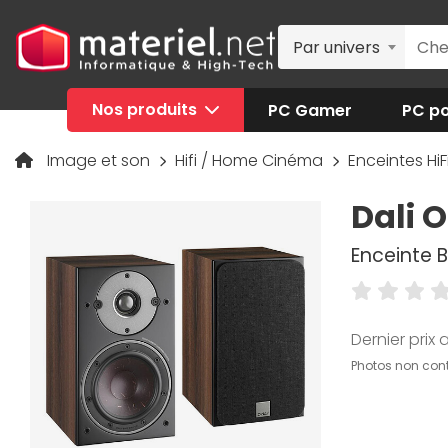
Par univers
Nos produits
PC Gamer
PC po
Image et son
Hifi / Home Cinéma
Enceintes H
Dali O
Enceinte B
Dernier prix a
Photos non cont