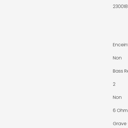
230018 
Encein
Non
Bass R
2
Non
6 Ohm
Grave