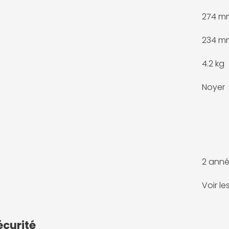
274 m
234 m
4.2 kg
Noyer
2 anné
Voir l
écurité