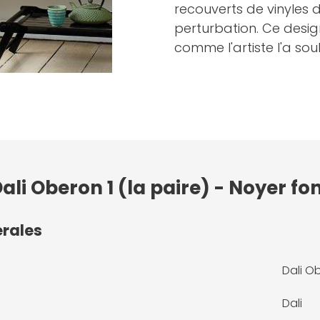
recouverts de vinyles 
perturbation. Ce desi
comme l'artiste l'a sou
ali Oberon 1 (la paire) - Noyer fo
érales
Dali Ob
Dali