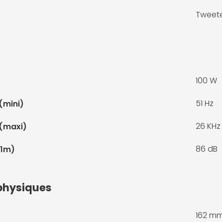
Tweet
100 W
51 Hz
(mini)
26 KHz
(maxi)
86 dB
 1m)
physiques
162 m