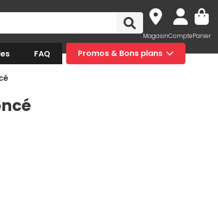
Magasin
Compte
Panier
des
FAQ
Promos & Bons plans
ncé
oncé