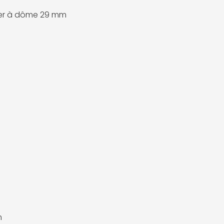
er à dôme 29 mm
m