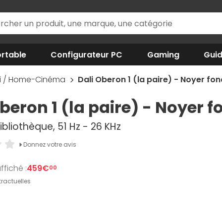
rtable
Configurateur PC
Gaming
Gui
iFi / Home-Cinéma
Dali Oberon 1 (la paire) - Noyer fo
beron 1 (la paire) - Noyer f
ibliothèque, 51 Hz - 26 KHz
Donnez votre avis
ffiché :
459€
00
ractuelles