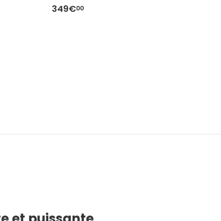
349€
4
00
e et puissante