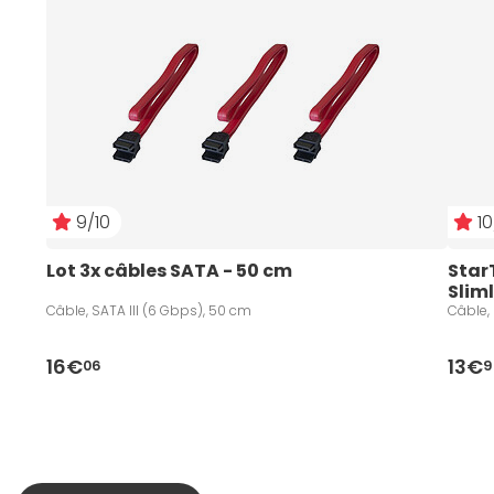
9/10
10
Lot 3x câbles SATA - 50 cm
Star
Sliml
Câble, SATA III (6 Gbps), 50 cm
Câble, 
16€
13€
06
9