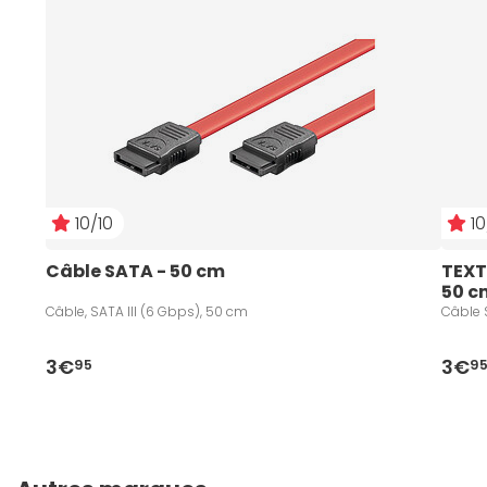
10/10
10
Câble SATA - 50 cm
TEXT
50 c
Câble, SATA III (6 Gbps), 50 cm
Câble 
3€
3€
95
9