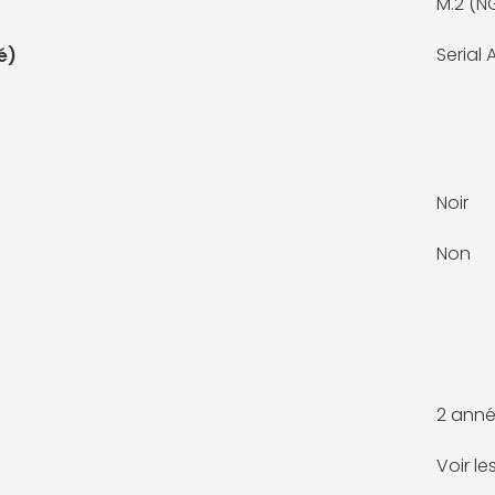
M.2 (N
Serial
é)
Noir
Non
2 anné
Voir l