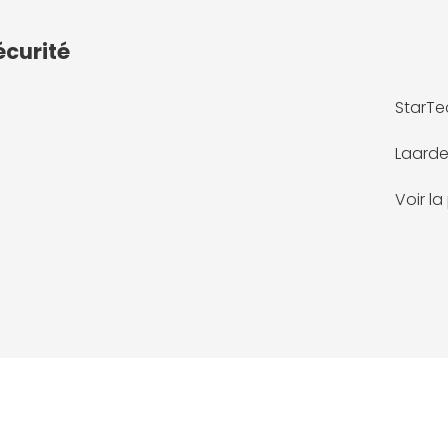
écurité
StarTe
Laarde
Voir l