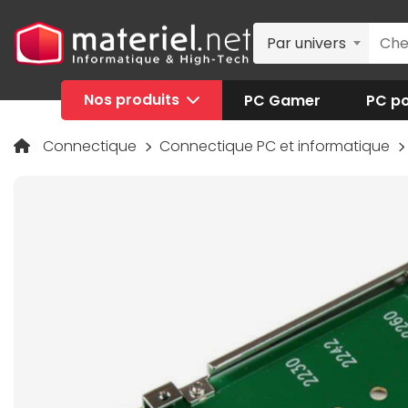
Par univers
Nos produits
PC Gamer
PC po
Connectique
Connectique PC et informatique