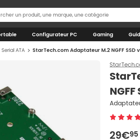
rtable
Configurateur PC
Gaming
Gui
Serial ATA
StarTech.com Adaptateur M.2 NGFF SSD v
StarTech.
StarT
NGFF 
Adaptateur
29€
95