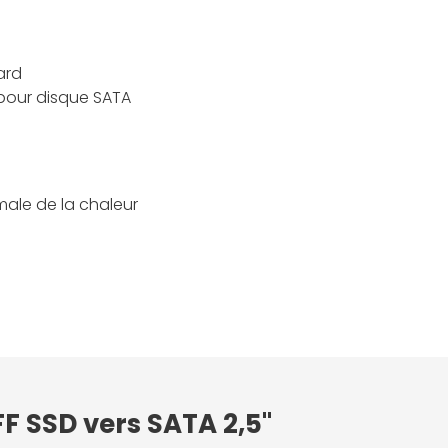
ard
 pour disque SATA
male de la chaleur
F SSD vers SATA 2,5"