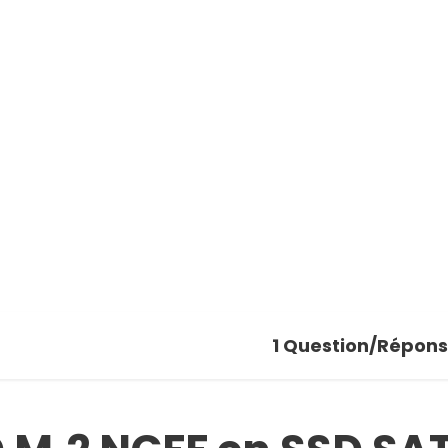
1
Question/Répon