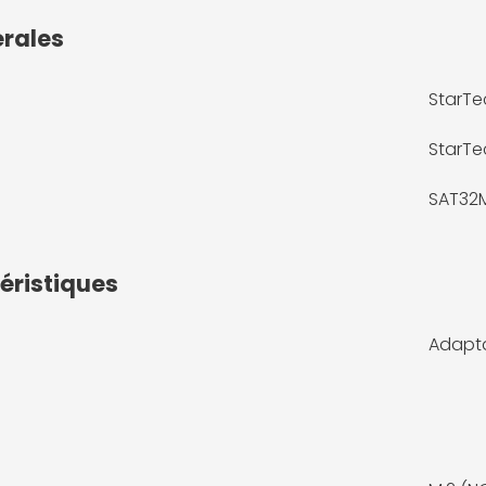
érales
StarTe
StarT
SAT32
éristiques
Adapta