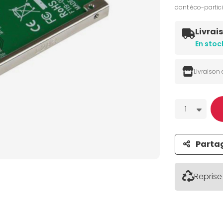
dont éco-partic
Livrai
En stoc
Livraison
Quantité
1
Parta
Reprise