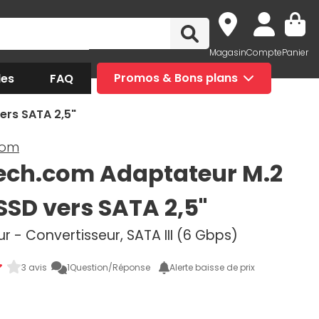
Magasin
Compte
Panier
des
FAQ
Promos & Bons plans
ers SATA 2,5"
com
ech.com Adaptateur M.2
SSD vers SATA 2,5"
 - Convertisseur, SATA III (6 Gbps)
3 avis
1
Question/Réponse
Alerte baisse de prix