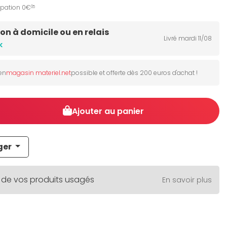
ipation 0€
05
son à domicile ou en relais
Livré mardi 11/08
k
 en
magasin materiel.net
possible et offerte dès 200 euros d'achat !
Ajouter au panier
ger
 de vos produits usagés
En savoir plus