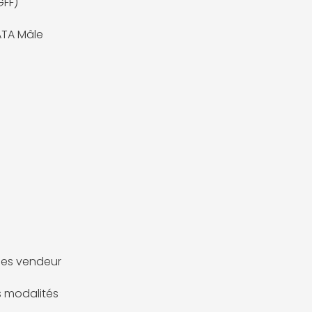
GFF)
 ATA Mâle
es vendeur
es modalités