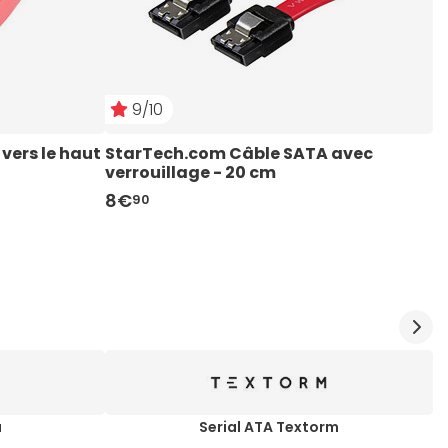
9/10
ers le haut 
StarTech.com Câble SATA avec 
 Adaptateur USB 3.0 vers SATA 2.5" 
verrouillage - 20 cm
a
8€
2
90
a
Serial ATA Textorm