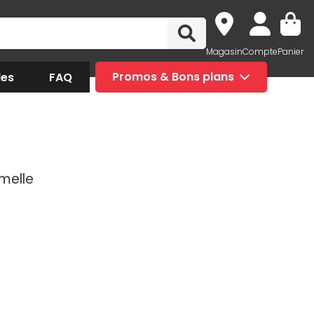
Magasin
Compte
Panier
des
FAQ
Promos & Bons plans
melle