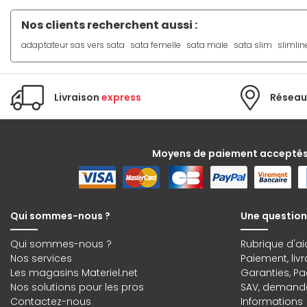
Nos clients recherchent aussi :
adaptateur sas vers sata
sata femelle
sata male
sata slim
slimlin
Livraison
express
Réseau
Moyens de paiement accepté
Qui sommes-nous ?
Une question
Qui sommes-nous ?
Rubrique d'ai
Nos services
Paiement, liv
Les magasins Materiel.net
Garanties
,
Pa
Nos solutions pour les pros
SAV, demande
Contactez-nous
Informations