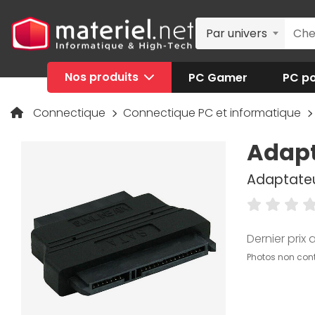
Par univers
Nos produits
PC Gamer
PC po
Connectique
Connectique PC et informatique
Adapt
Adaptateu
Dernier prix a
Photos non cont