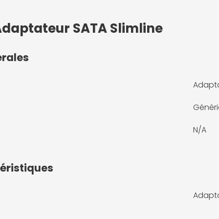
Adaptateur SATA Slimline
érales
Adapta
Génér
N/A
éristiques
Adapt