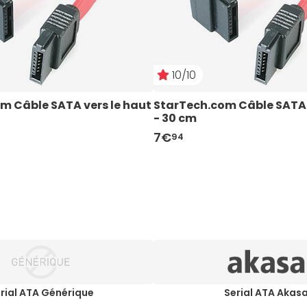
10/10
m Câble SATA vers le haut 
StarTech.com Câble SATA v
- 30 cm
7€
94
rial ATA Générique
Serial ATA Akas