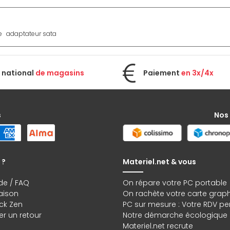
e
adaptateur sata
 national
de magasins
Paiement
en 3x/4x
s
Nos
 ?
Materiel.net & vous
de / FAQ
On répare votre PC portable
raison
On rachète votre carte grap
ck Zen
PC sur mesure : Votre RDV pe
r un retour
Notre démarche écologique
Materiel.net recrute