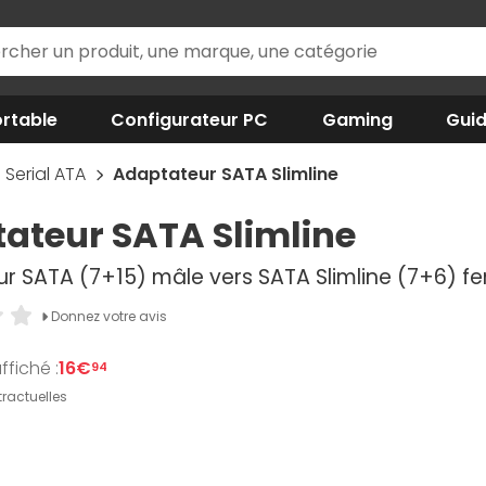
rtable
Configurateur PC
Gaming
Gui
Serial ATA
Adaptateur SATA Slimline
ateur SATA Slimline
r SATA (7+15) mâle vers SATA Slimline (7+6) fe
Donnez votre avis
ffiché :
16€
94
ractuelles