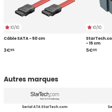
10/10
10/10
Câble SATA - 50 cm
StarTech.co
- 15 cm
3€
5€
95
95
Autres marques
Serial ATA StarTech.com
Se