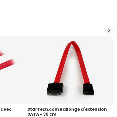
 avec 
StarTech.com Rallonge d'extension 
S
SATA - 30 cm