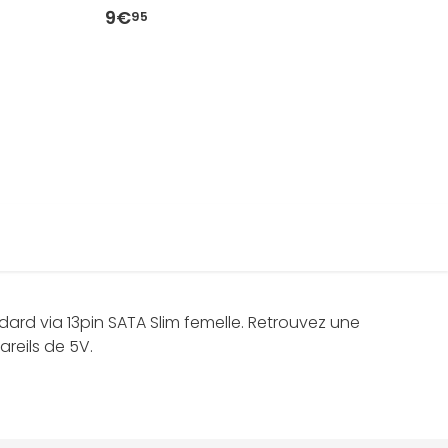
9€
8
95
rd via 13pin SATA Slim femelle. Retrouvez une
areils de 5V.