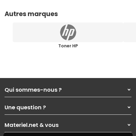
Autres marques
Toner HP
Qui sommes-nous ?
Qui sommes-nous ?
Une question ?
Nos services
Les magasins Materiel.net
Rubrique d'aide / FAQ
Nos solutions pour les pros
Materiel.net & vous
Paiement, livraison
Contactez-nous
Garanties
,
Pack Zen