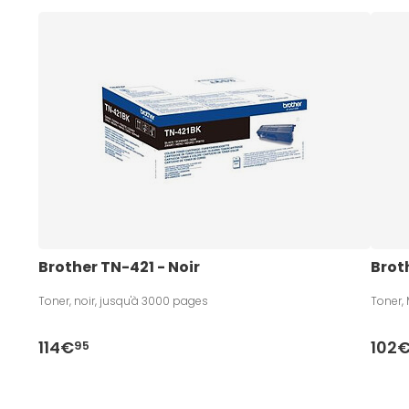
Brother TN-421 - Noir
Brot
Toner, noir, jusqu'à 3000 pages
Toner,
114€
102
95