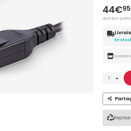
44€
95
dont éco-partic
Livrai
En stoc
Livraison
Quantité
1
Parta
Reprise