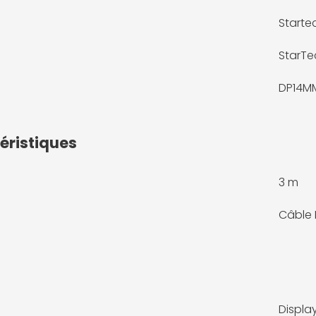
Starte
StarT
DP14M
éristiques
3 m
Câble 
Displa