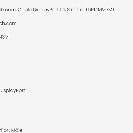
ch.com, Câble DisplayPort 1.4, 3 mètre (DP14MM3M)
ech.com
M3M
DisplayPort
yPort Mâle