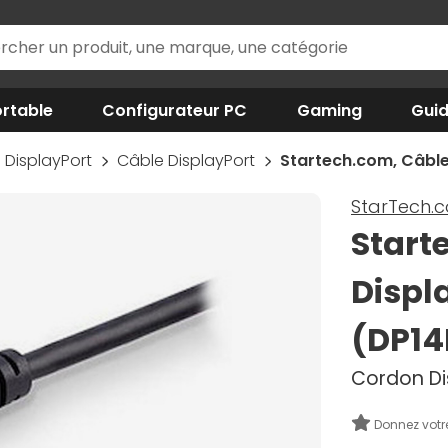
rtable
Configurateur PC
Gaming
Gui
DisplayPort
Câble DisplayPort
Startech.com, Câble
StarTech.
Start
Displa
(DP1
Cordon Dis
Donnez votr