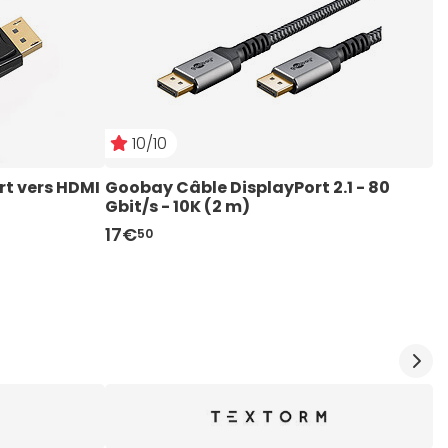
10/10
t vers HDMI 
Goobay Câble DisplayPort 2.1 - 80 
G
Gbit/s - 10K (2 m)
G
17€
1
50