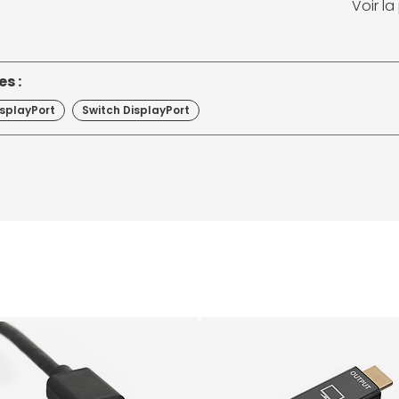
Voir l
s :
isplayPort
Switch DisplayPort