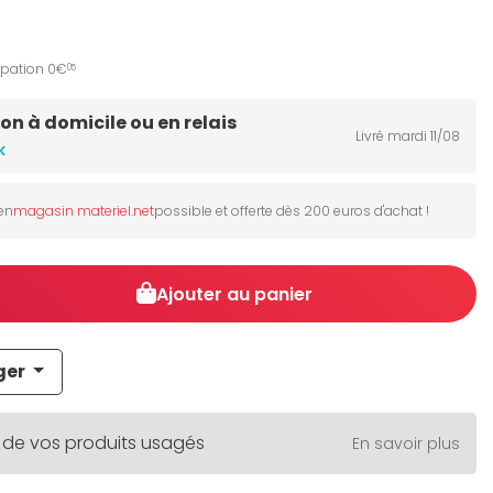
ipation 0€
05
son à domicile ou en relais
Livré mardi 11/08
k
 en
magasin materiel.net
possible et offerte dès 200 euros d'achat !
Ajouter au panier
ger
 de vos produits usagés
En savoir plus