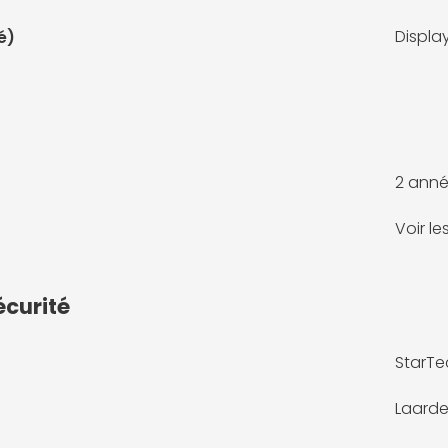
Displa
é)
2 anné
Voir l
écurité
StarTe
Laarde