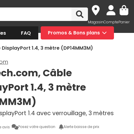
Magasin
Compte
Panier
des
FAQ
Promos & Bons plans
 DisplayPort 1.4, 3 mètre (DP14MM3M)
com
ech.com, Câble
yPort 1.4, 3 mètre
4MM3M)
playPort 1.4 avec verrouillage, 3 mètres
Posez votre question
Alerte baisse de prix
e avis