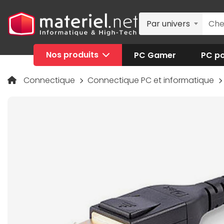
Par univers
Nos produits
PC Gamer
PC po
Connectique
Connectique PC et informatique