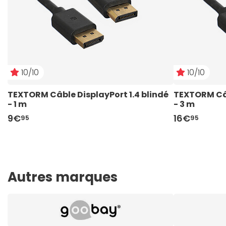
10/10
10/10
TEXTORM Câble DisplayPort 1.4 blindé 
TEXTORM Câbl
- 1 m
- 3 m
9€
16€
95
95
Autres marques