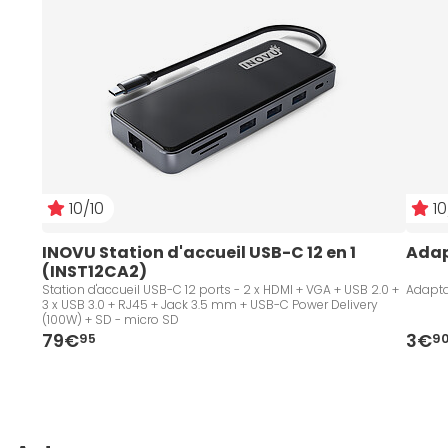
10/10
10
INOVU Station d'accueil USB-C 12 en 1 
Adap
(INST12CA2)
Station d'accueil USB-C 12 ports - 2 x HDMI + VGA + USB 2.0 +
Adaptat
3 x USB 3.0 + RJ45 + Jack 3.5 mm + USB-C Power Delivery
(100W) + SD - micro SD
79€
3€
95
9