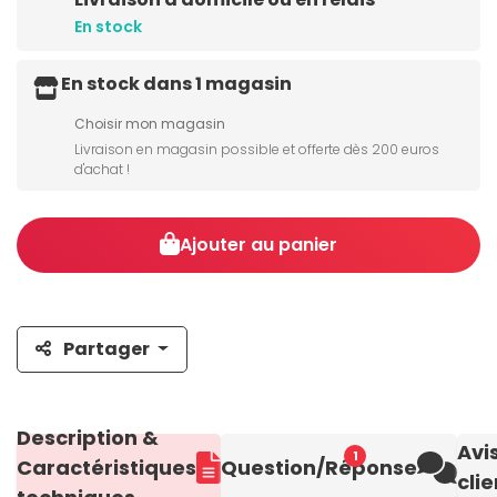
En stock
En stock dans 1 magasin
Choisir mon magasin
Livraison en magasin possible et offerte dès 200 euros
d'achat !
Ajouter au panier
Partager
Description &
Avi
1
Caractéristiques
Question/Réponse
clie