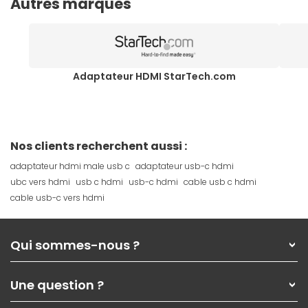
Autres marques
Adaptateur HDMI StarTech.com
Nos clients recherchent aussi :
adaptateur hdmi male usb c
adaptateur usb-c hdmi
ubc vers hdmi
usb c hdmi
usb-c hdmi
cable usb c hdmi
cable usb-c vers hdmi
Qui sommes-nous ?
Qui sommes-nous ?
Une question ?
Nos services
Les magasins Materiel.net