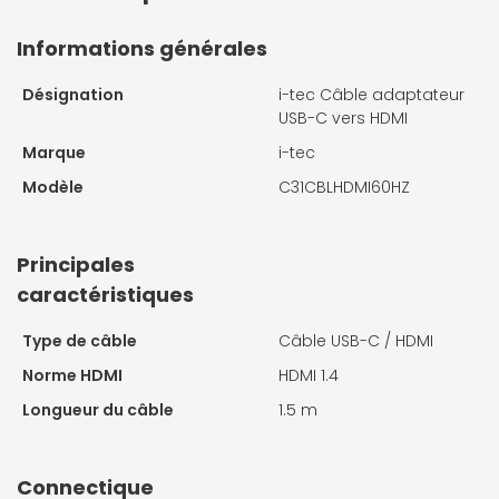
Informations générales
Désignation
i-tec Câble adaptateur
USB-C vers HDMI
Marque
i-tec
Modèle
C31CBLHDMI60HZ
Principales
caractéristiques
Type de câble
Câble USB-C / HDMI
Norme HDMI
HDMI 1.4
Longueur du câble
1.5 m
Connectique