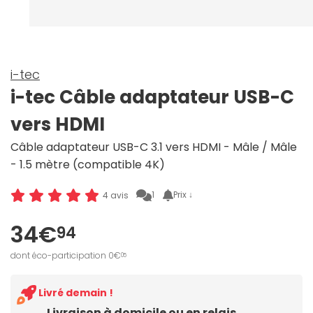
i-tec
i-tec Câble adaptateur USB-C
vers HDMI
Câble adaptateur USB-C 3.1 vers HDMI - Mâle / Mâle
- 1.5 mètre (compatible 4K)
1
Prix ↓
4 avis
34€
94
dont éco-participation 0€
05
Livré demain !
Livraison à domicile ou en relais