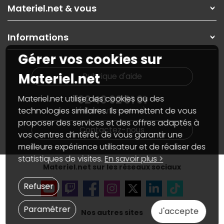
Rubrique d'aide / FAQ
Nos solutions pour les pros
Materiel.net & vous
Paiement, livraison
Contactez-nous
Garanties
,
Pack Zen
On répare votre PC portable
SAV, demander un retour
Informations
On rachète votre carte graphique
Informations
PC sur mesure : Votre RDV personnalisé
Guides d'achats et tutoriels
Gérer vos cookies sur
Plan du site
Notre démarche écologique
Nos marques
Materiel.net recrute
Materiel.net
Rubrique d'aide
Conditions générales de vente
Notre programme d'affiliation
Marketplace
Partenariat & Sponsoring
02 40 92 91 91
Materiel.net utilise des cookies ou des
Informations légales
technologies similaires. Ils permettent de vous
(numéro non surtaxé)
Données personnelles
et
cookies
proposer des services et des offres adaptés à
Gérer vos cookies
Contactez-nous
Accessibilité : non conforme
vos centres d’intérêt, de vous garantir une
meilleure expérience utilisateur et de réaliser des
statistiques de visites.
En savoir plus >
Materiel.net sur les réseaux sociaux
Refuser
Paramétrer
J'accepte
Nos autres sites