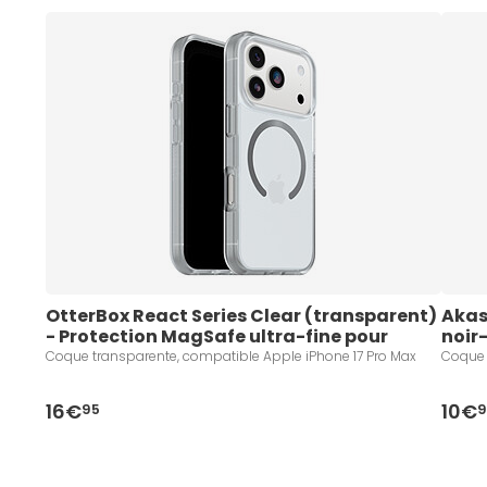
OtterBox React Series Clear (transparent) 
Akas
- Protection MagSafe ultra-fine pour 
noir
iPhone 17 Pro Max
Coque transparente, compatible Apple iPhone 17 Pro Max
Coque 
16€
10€
95