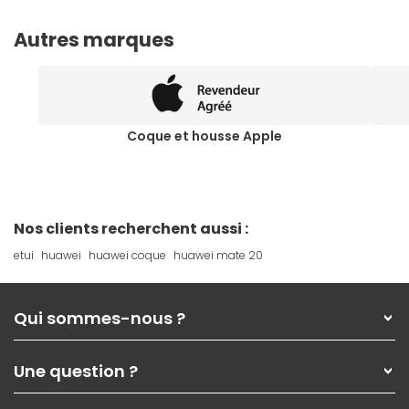
Autres marques
Coque et housse Apple
Nos clients recherchent aussi :
etui
huawei
huawei coque
huawei mate 20
Qui sommes-nous ?
Qui sommes-nous ?
Une question ?
Nos services
Les magasins Materiel.net