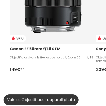
9/10
6/
Canon EF 50mm f/1.8 STM
Sony
Objectif grand-angle fixe, usage portrait, Zoom 50mm f/ 1.8
Objecti
mm f/1
149€
239
95
Voir les Objectif pour appareil photo