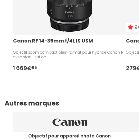
9/
Canon RF 14-35mm f/4L IS USM
Cano
Objectif zoom compact plein format pour hybride Canon R
Object
avec stabilisation
1 669€
279
95
Autres marques
Objectif pour appareil photo Canon