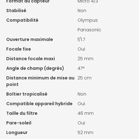
Format du capteur
Micro 4/3
Stabilisé
Non
Compatibilité
Olympus
Panasonic
Ouverture maximale
f/1.7
Focale fixe
Oui
Distance focale maxi
25 mm
Angle de champ (degrés)
47°
Distance minimum de mise au
25 cm
point
Boîtier tropicalisé
Non
Compatible appareil hybride
Oui
Taille du filtre
46 mm
Pare-soleil
Oui
Longueur
52 mm