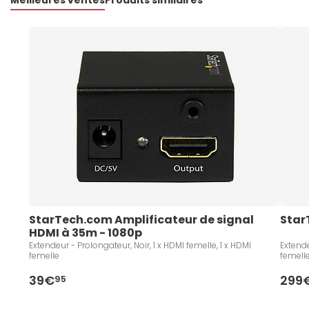
Meilleures ventes
Produits similaires
StarTech.com Amplificateur de signal 
Star
HDMI à 35m - 1080p
Extendeur - Prolongateur, Noir, 1 x HDMI femelle, 1 x HDMI
Extende
femelle
femell
39€
299
95