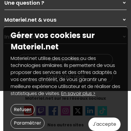
Une question ?
Nos services
Les magasins Materiel.net
Rubrique d'aide / FAQ
Nos solutions pour les pros
Materiel.net & vous
Paiement, livraison
Contactez-nous
Garanties
,
Pack Zen
On répare votre PC portable
Gérer vos cookies sur
SAV, demander un retour
Informations
On rachète votre carte graphique
Informations
Materiel.net
PC sur mesure : Votre RDV personnalisé
Guides d'achats et tutoriels
Plan du site
Notre démarche écologique
Nos marques
Materiel.net recrute
Materiel.net utilise des cookies ou des
Rubrique d'aide
Conditions générales de vente
Notre programme d'affiliation
technologies similaires. Ils permettent de vous
Marketplace
Partenariat & Sponsoring
proposer des services et des offres adaptés à
Informations légales
Contactez-nous
vos centres d’intérêt, de vous garantir une
Données personnelles
et
cookies
meilleure expérience utilisateur et de réaliser des
Gérer vos cookies
Accessibilité : non conforme
statistiques de visites.
En savoir plus >
Materiel.net sur les réseaux sociaux
Refuser
Paramétrer
J'accepte
Nos autres sites