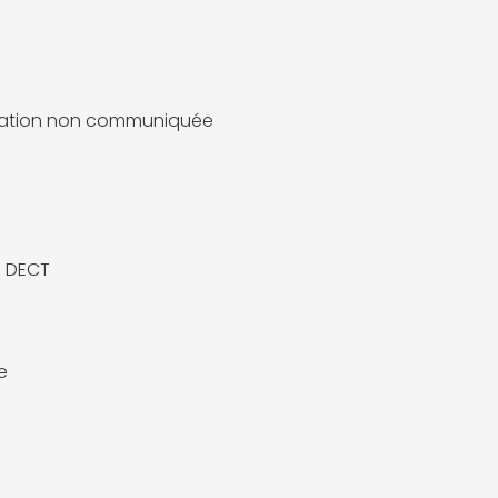
mation non communiquée
l DECT
e