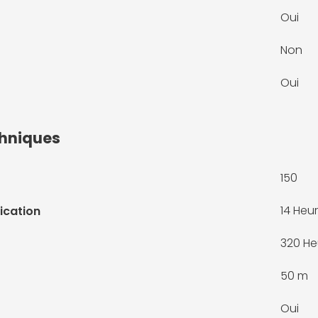
Oui
Non
Oui
chniques
150
14 Heu
cation
320 He
50 m
Oui