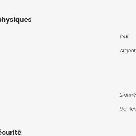
physiques
Oui
Argent
2 anné
Voir l
écurité