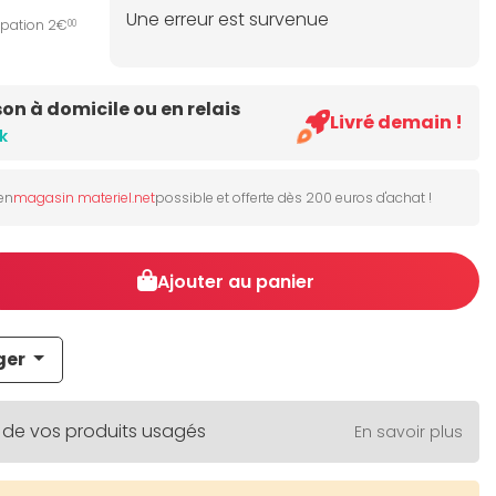
Une erreur est survenue
ipation 2€
00
son à domicile ou en relais
Livré demain !
k
 en
magasin materiel.net
possible et offerte dès 200 euros d'achat !
Ajouter au panier
ger
 de vos produits usagés
En savoir plus