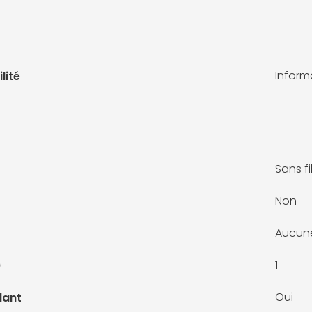
Infor
lité
Sans fi
Non
Aucun
1
)
Oui
lant