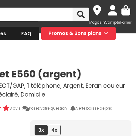
Magasin
Compte
Panier
des
FAQ
Promos & Bons plans
et E560 (argent)
DECT/GAP, 1 téléphone, Argent, Ecran couleur
éclairé, Domicile
3 avis
Posez votre question
Alerte baisse de prix
3x
4x