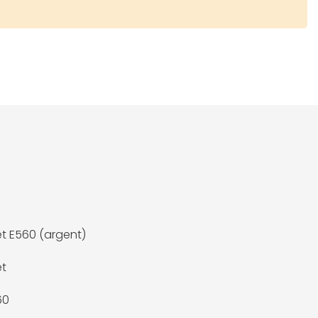
t E560 (argent)
et
60