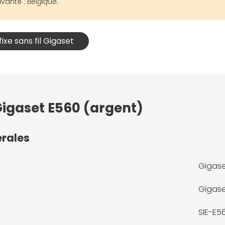
ivante :
Belgique.
ixe sans fil Gigaset
Gigaset E560 (argent)
érales
Gigase
Gigas
SIE-E5