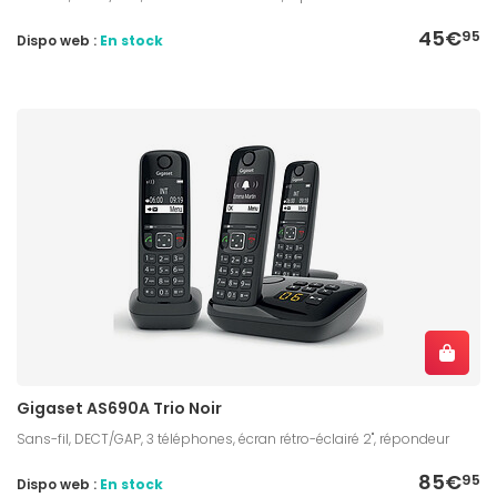
45€
95
Dispo web :
En stock
Gigaset AS690A Trio Noir
Sans-fil, DECT/GAP, 3 téléphones, écran rétro-éclairé 2", répondeur
85€
95
Dispo web :
En stock