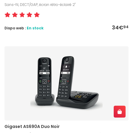
Sans-fil, DECT/GAP, écran rétro-éclairé 2"
34€
94
Dispo web :
En stock
Gigaset AS690A Duo Noir