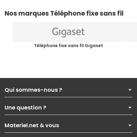
Nos marques Téléphone fixe sans fil
Téléphone fixe sans fil Gigaset
Qui sommes-nous ?
Qui sommes-nous ?
Une question ?
Nos services
Les magasins Materiel.net
Rubrique d'aide / FAQ
Nos solutions pour les pros
Materiel.net & vous
Paiement, livraison
Contactez-nous
Garanties
,
Pack Zen