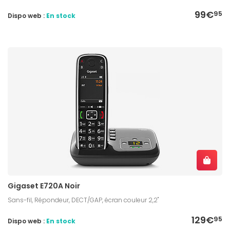
99€
95
Dispo web :
En stock
Gigaset E720A Noir
Sans-fil, Répondeur, DECT/GAP, écran couleur 2,2"
129€
95
Dispo web :
En stock