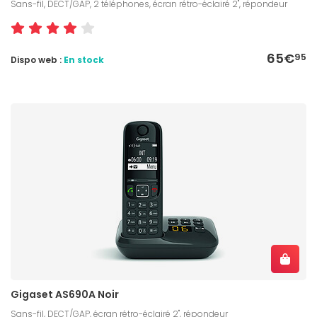
Sans-fil, DECT/GAP, 2 téléphones, écran rétro-éclairé 2", répondeur
65€
95
Dispo web :
En stock
Gigaset AS690A Noir
Sans-fil, DECT/GAP, écran rétro-éclairé 2", répondeur