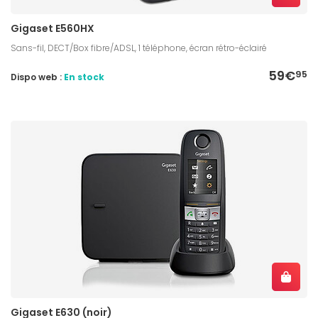
Gigaset E560HX
Sans-fil, DECT/Box fibre/ADSL, 1 téléphone, écran rétro-éclairé
59€
95
Dispo web :
En stock
Gigaset E630 (noir)