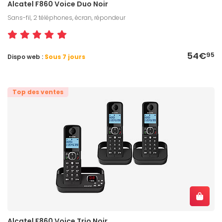
Alcatel F860 Voice Duo Noir
Sans-fil, 2 téléphones, écran, répondeur
54€
95
Dispo web :
Sous 7 jours
Top des ventes
Alcatel F860 Voice Trio Noir