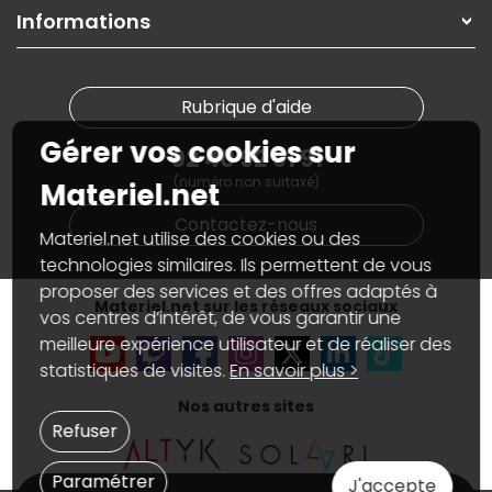
On répare votre PC portable
SAV, demander un retour
Informations
On rachète votre carte graphique
Informations
PC sur mesure : Votre RDV personnalisé
Guides d'achats et tutoriels
Plan du site
Notre démarche écologique
Nos marques
Materiel.net recrute
Rubrique d'aide
Conditions générales de vente
Notre programme d'affiliation
Marketplace
Gérer vos cookies sur
Partenariat & Sponsoring
02 40 92 91 91
Informations légales
(numéro non surtaxé)
Données personnelles
et
cookies
Materiel.net
Gérer vos cookies
Contactez-nous
Accessibilité : non conforme
Materiel.net utilise des cookies ou des
technologies similaires. Ils permettent de vous
proposer des services et des offres adaptés à
Materiel.net sur les réseaux sociaux
vos centres d’intérêt, de vous garantir une
meilleure expérience utilisateur et de réaliser des
statistiques de visites.
En savoir plus >
Nos autres sites
Refuser
Paramétrer
J'accepte